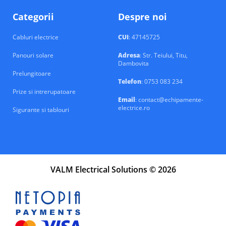
Categorii
Despre noi
Cabluri electrice
CUI
: 47145725
Panouri solare
Adresa
: Str. Teiului, Titu,
Dambovita
Prelungitoare
Telefon
: 0753 083 234
Prize si intrerupatoare
Email
: contact@echipamente-
electrice.ro
Sigurante si tablouri
VALM Electrical Solutions © 2026