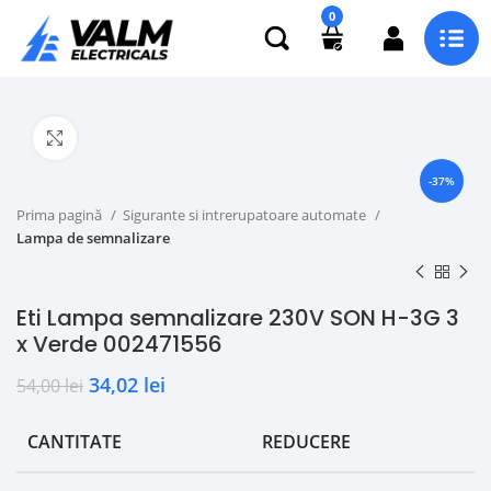
0
Click to enlarge
-37%
Prima pagină
Sigurante si intrerupatoare automate
Lampa de semnalizare
Eti Lampa semnalizare 230V SON H-3G 3
x Verde 002471556
34,02
lei
54,00
lei
CANTITATE
REDUCERE