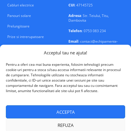
Cabluri electrice
CUI
: 47145725
Panouri solare
Adresa
: Str. Teiului, Titu,
Dambovita
Prelungitoare
Telefon
: 0753 083 234
Prize si intrerupatoare
Email
: contact@echipamente-
electrice.ro
Sigurante si tablouri
Acceptul tau ne ajuta!
Pentru a oferi cea mai buna experienta, folosim tehnologii precum
cookie-uri pentru a stoca si/sau accesa informatii relevante in procesul
de cumparare. Tehnologiile utilizate nu stocheaza informatii
confidentiale, ci ID-uri unice asociate unei sesiuni pe site sau
VALM Electrical Solutions © 2026
comportamentul de navigare. Fara acceptul tau sau cu consintamant
limitat, anumite functionalitati ale site-ului pot fi afectate.
ACCEPTA
REFUZA