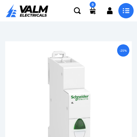
0
-25%