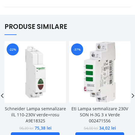
PRODUSE SIMILARE
-22%
-37%
Schneider Lampa semnalizare
Eti Lampa semnalizare 230V
ilL 110-230V verde+rosu
SON H-3G 3 x Verde
A9E18325
002471556
75,38
lei
34,02
lei
96,39
lei
54,00
lei