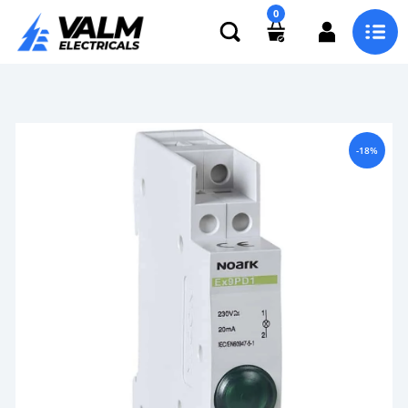
0
-18%