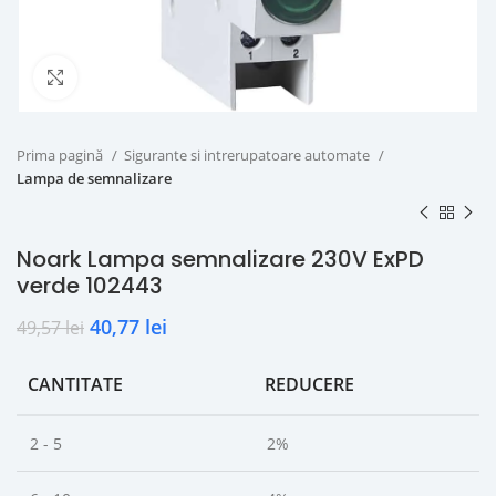
Click to enlarge
Prima pagină
Sigurante si intrerupatoare automate
Lampa de semnalizare
Noark Lampa semnalizare 230V ExPD
verde 102443
40,77
lei
49,57
lei
CANTITATE
REDUCERE
2 - 5
2%