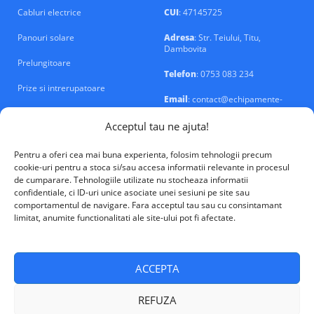
Cabluri electrice
CUI
: 47145725
Panouri solare
Adresa
: Str. Teiului, Titu,
Dambovita
Prelungitoare
Telefon
: 0753 083 234
Prize si intrerupatoare
Email
: contact@echipamente-
electrice.ro
Sigurante si tablouri
Acceptul tau ne ajuta!
Pentru a oferi cea mai buna experienta, folosim tehnologii precum
cookie-uri pentru a stoca si/sau accesa informatii relevante in procesul
de cumparare. Tehnologiile utilizate nu stocheaza informatii
confidentiale, ci ID-uri unice asociate unei sesiuni pe site sau
VALM Electrical Solutions © 2026
comportamentul de navigare. Fara acceptul tau sau cu consintamant
limitat, anumite functionalitati ale site-ului pot fi afectate.
ACCEPTA
REFUZA