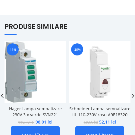
PRODUSE SIMILARE
-11%
-25%
Hager Lampa semnalizare
Schneider Lampa semnalizare
230V 3 x verde SVN221
ilL 110-230V rosu A9E18320
98,01
lei
52,11
lei
110,70
lei
69,66
lei