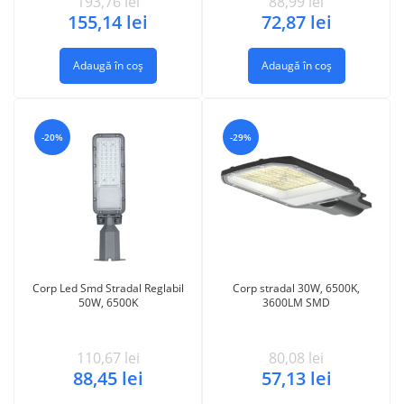
193,76
lei
88,99
lei
155,14
lei
72,87
lei
Adaugă în coș
Adaugă în coș
-20%
-29%
Corp Led Smd Stradal Reglabil
Corp stradal 30W, 6500K,
50W, 6500K
3600LM SMD
110,67
lei
80,08
lei
88,45
lei
57,13
lei