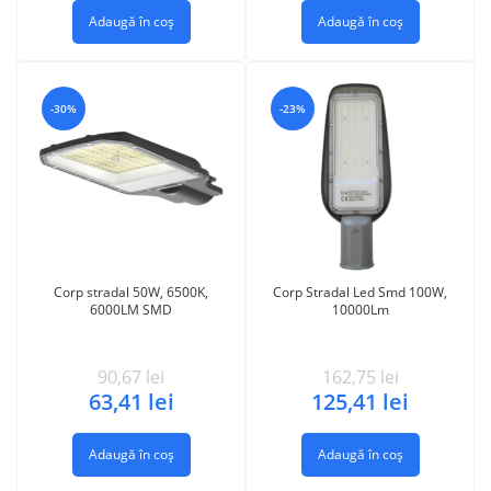
Adaugă în coș
Adaugă în coș
-30%
-23%
Corp stradal 50W, 6500K,
Corp Stradal Led Smd 100W,
6000LM SMD
10000Lm
90,67
lei
162,75
lei
63,41
lei
125,41
lei
Adaugă în coș
Adaugă în coș