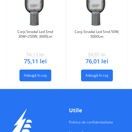
Corp Stradal Led Smd
Corp Stradal Led Smd 50W,
30W=250W, 3000Lm
5000Lm
94,13
lei
94,85
lei
75,11
lei
76,01
lei
Adaugă în coș
Adaugă în coș
Utile
Politica de confidentialitate