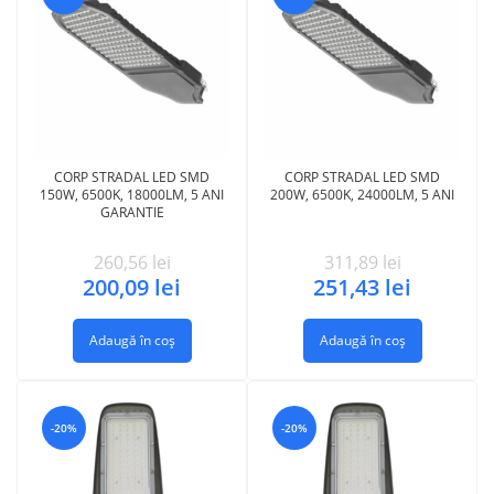
CORP STRADAL LED SMD
CORP STRADAL LED SMD
150W, 6500K, 18000LM, 5 ANI
200W, 6500K, 24000LM, 5 ANI
GARANTIE
260,56
lei
311,89
lei
200,09
lei
251,43
lei
Adaugă în coș
Adaugă în coș
-20%
-20%