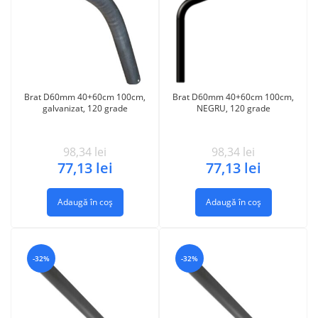
Brat D60mm 40+60cm 100cm,
Brat D60mm 40+60cm 100cm,
galvanizat, 120 grade
NEGRU, 120 grade
98,34
lei
98,34
lei
77,13
lei
77,13
lei
Adaugă în coș
Adaugă în coș
-32%
-32%