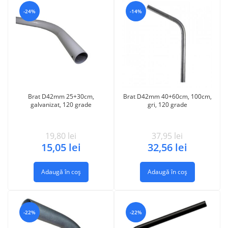
-24%
-14%
Brat D42mm 25+30cm,
Brat D42mm 40+60cm, 100cm,
galvanizat, 120 grade
gri, 120 grade
19,80
lei
37,95
lei
15,05
lei
32,56
lei
Adaugă în coș
Adaugă în coș
-22%
-22%