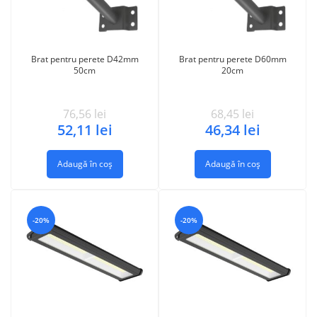
Brat pentru perete D42mm
Brat pentru perete D60mm
50cm
20cm
76,56
lei
68,45
lei
52,11
lei
46,34
lei
Adaugă în coș
Adaugă în coș
-20%
-20%