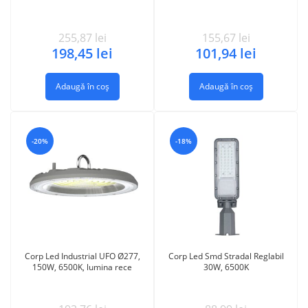
255,87
lei
155,67
lei
198,45
lei
101,94
lei
Adaugă în coș
Adaugă în coș
-20%
-18%
Corp Led Industrial UFO Ø277,
Corp Led Smd Stradal Reglabil
150W, 6500K, lumina rece
30W, 6500K