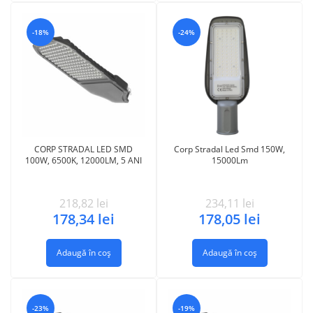
-18%
-24%
CORP STRADAL LED SMD
Corp Stradal Led Smd 150W,
100W, 6500K, 12000LM, 5 ANI
15000Lm
218,82
lei
234,11
lei
178,34
lei
178,05
lei
Adaugă în coș
Adaugă în coș
-23%
-19%