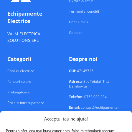
Livrare & retur
Termeni si conditii
Echipamente
Electrice
Contul meu
Contact
VALM ELECTRICAL
SOLUTIONS SRL
Categorii
Despre noi
Cabluri electrice
CUI
: 47145725
Panouri solare
Adresa
: Str. Teiului, Titu,
Dambovita
Prelungitoare
Telefon
: 0753 083 234
Prize si intrerupatoare
Email
: contact@echipamente-
electrice.ro
Sigurante si tablouri
Acceptul tau ne ajuta!
Pentru a oferi cea mai buna experienta, folosim tehnologii precum