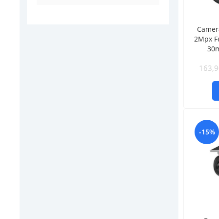
Camera
2Mpx Fu
30m
163,
-15%