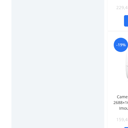
229,
-19%
Came
2688×1
Imo
159,