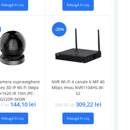
Adaugă în coș
Adaugă în coș
-20%
amera supraveghere
NVR Wi-Fi 4 canale 6 MP 40
Rex 3D IP Wi-Fi 5Mpx
Mbps Imou NVR1104HS-W-
×1620 IR 10m IPC-
S2
GS2DP-5K0W
144,10
lei
309,22
lei
89
lei
388,90
lei
Adaugă în coș
Adaugă în coș