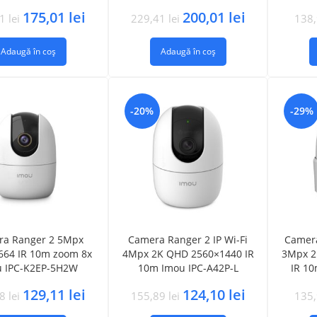
175,01
lei
200,01
lei
41
lei
229,41
lei
138
Adaugă în coș
Adaugă în coș
-20%
-29%
ra Ranger 2 5Mpx
Camera Ranger 2 IP Wi-Fi
Camera
664 IR 10m zoom 8x
4Mpx 2K QHD 2560×1440 IR
3Mpx 2
u IPC-K2EP-5H2W
10m Imou IPC-A42P-L
IR 10
129,11
lei
124,10
lei
48
lei
155,89
lei
135