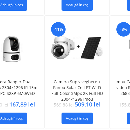
Adaugă în coș
Adaugă în coș
-11%
-8%
era Ranger Dual
Camera Supraveghere +
Imou C
 2304×1296 IR 15m
Panou Solar Cell PT Wi-Fi
video 
IPC-S2XP-6M0WED
Full-Color 3Mpx 2K Full HD
2688
2304×1296 Imou
167,89
lei
509,10
lei
90
lei
569,88
lei
155,
Adaugă în coș
Adaugă în coș