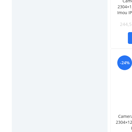
Came
2304×1
Imou I
244,
-24%
Camera
2304×12