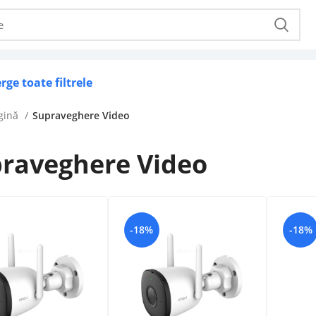
rge toate filtrele
gină
Supraveghere Video
raveghere Video
-18%
-18%