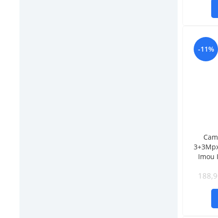
-11%
Cam
3+3Mpx
Imou 
188,