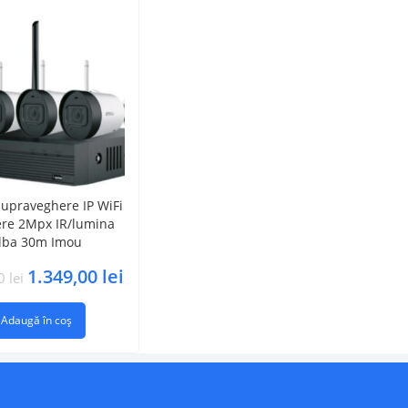
supraveghere IP WiFi
re 2Mpx IR/lumina
lba 30m Imou
1.349,00
lei
00
lei
Adaugă în coș