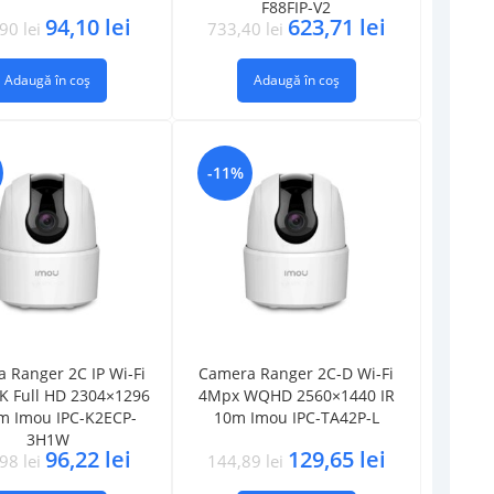
F88FIP-V2
94,10
lei
623,71
lei
,90
lei
733,40
lei
Adaugă în coș
Adaugă în coș
-11%
 Ranger 2C IP Wi-Fi
Camera Ranger 2C-D Wi-Fi
K Full HD 2304×1296
4Mpx WQHD 2560×1440 IR
m Imou IPC-K2ECP-
10m Imou IPC-TA42P-L
3H1W
96,22
lei
129,65
lei
,98
lei
144,89
lei