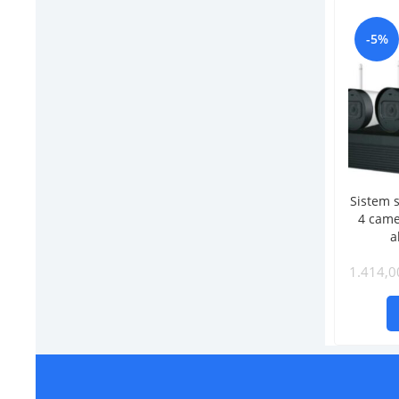
-5%
Sistem 
4 came
a
1.414,