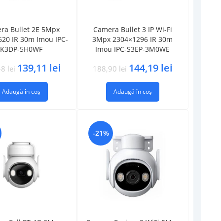
ra Bullet 2E 5Mpx
Camera Bullet 3 IP Wi-Fi
20 IR 30m Imou IPC-
3Mpx 2304×1296 IR 30m
K3DP-5H0WF
Imou IPC-S3EP-3M0WE
139,11
lei
144,19
lei
48
lei
188,90
lei
Adaugă în coș
Adaugă în coș
-21%