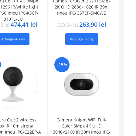
a Cell PT 4G 3Mpx
Camera Cruiser 2 WiFi 5Mpx
1296 IR/white light
2K QHD 2880×1620 IR 30m
P66 Imou IPC-K9EP-
Imou IPC-GS7EP-5M0WE
3T0TE-EU
474,41
lei
263,90
lei
82
lei
333,94
lei
Adaugă în coș
Adaugă în coș
-15%
ra Cue 2 wireless
Camera Knight WiFi Full-
x IR 10m sirena
Color 8Mpx 4K UHD
on Imou IPC-C22EP-A
3840×2160 IR 30m Imou IPC-