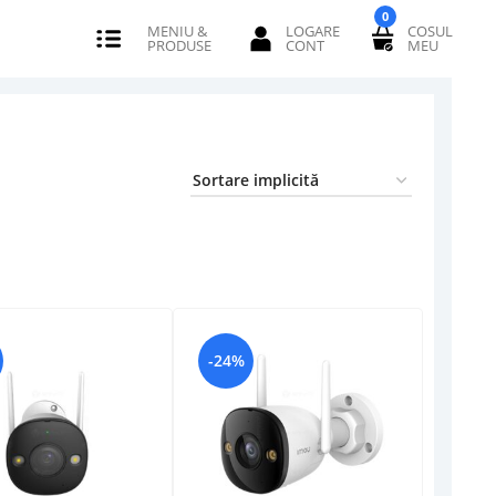
0
-24%