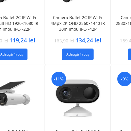
 Bullet 2C IP Wi-Fi
Camera Bullet 2C IP Wi-Fi
Came
ll HD 1920×1080 IR
4Mpx 2K QHD 2560×1440 IR
2880×16
 Imou IPC-F22P
30m Imou IPC-F42P
119,24
lei
134,24
lei
90
lei
163,90
lei
169,
Adaugă în coș
Adaugă în coș
-11%
-9%