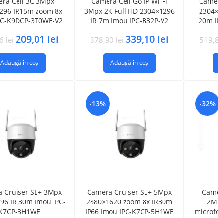
ra Cell 3C 3Mpx
Camera Cell Go IP Wi-Fi
Camer
296 IR15m zoom 8x
3Mpx 2K Full HD 2304×1296
2304×
PC-K9DCP-3T0WE-V2
IR 7m Imou IPC-B32P-V2
20m I
209,01
lei
339,10
lei
56
lei
378,90
lei
519,
Adaugă în coș
Adaugă în coș
-13%
-32%
 Cruiser SE+ 3Mpx
Camera Cruiser SE+ 5Mpx
Came
96 IR 30m Imou IPC-
2880×1620 zoom 8x IR30m
2Mp
K7CP-3H1WE
IP66 Imou IPC-K7CP-5H1WE
microf