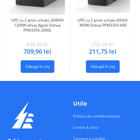
UPS cu 2 prize schuko 2000VA
UPS cu 2 prize schuko 600VA
1200W afisaj digital Dahua
360W Dahua PFM3350-600
PFM3350-2000L
848,58
lei
250,59
lei
709,90
lei
211,75
lei
Adaugă în coș
Adaugă în coș
Utile
Politica de confidentialitate
Livrare & retur
Termeni si conditii