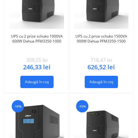
UPS cu 2 prize schuko 1000VA
UPS cu 2 prize schuko 1500VA
600W Dahua PFM3350-1000
900W Dahua PFM3350-1500
308,55
lei
718,47
lei
246,33
lei
626,52
lei
Adaugă în coș
Adaugă în coș
-16%
-15%