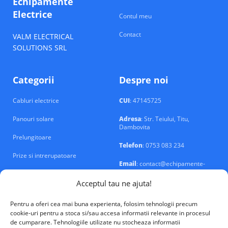
Echipamente
Electrice
Contul meu
Contact
VALM ELECTRICAL
SOLUTIONS SRL
Categorii
Despre noi
Cabluri electrice
CUI
: 47145725
Panouri solare
Adresa
: Str. Teiului, Titu,
Dambovita
Prelungitoare
Telefon
: 0753 083 234
Prize si intrerupatoare
Email
: contact@echipamente-
electrice.ro
Sigurante si tablouri
Acceptul tau ne ajuta!
Pentru a oferi cea mai buna experienta, folosim tehnologii precum
cookie-uri pentru a stoca si/sau accesa informatii relevante in procesul
de cumparare. Tehnologiile utilizate nu stocheaza informatii