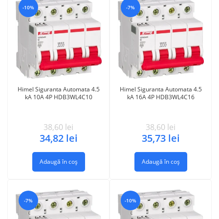
-10%
-7%
Himel Siguranta Automata 4.5
Himel Siguranta Automata 4.5
kA 10A 4P HDB3WL4C10
kA 16A 4P HDB3WL4C16
38,60
lei
38,60
lei
34,82
lei
35,73
lei
Adaugă în coș
Adaugă în coș
-7%
-10%