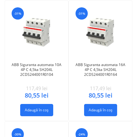
-31%
-31%
ABB Siguranta automata 10A
ABB Siguranta automata 16A
4P C 4,5ka SH204L
4P C 4,5ka SH204L
2CDS244001R0104
2CDS244001R0164
117,49
lei
117,49
lei
80,55
lei
80,55
lei
Adaugă în coș
Adaugă în coș
-30%
-24%