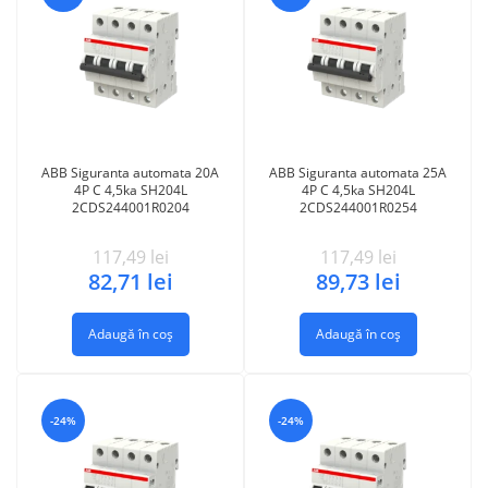
ABB Siguranta automata 20A
ABB Siguranta automata 25A
4P C 4,5ka SH204L
4P C 4,5ka SH204L
2CDS244001R0204
2CDS244001R0254
117,49
lei
117,49
lei
82,71
lei
89,73
lei
Adaugă în coș
Adaugă în coș
-24%
-24%