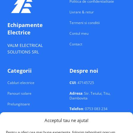
Politica de confidentialitate
Livrare & retur
Termeni si conditii
Echipamente
Electrice
Contul meu
Contact
VALM ELECTRICAL
SOLUTIONS SRL
Categorii
Despre noi
Cabluri electrice
CUI
: 47145725
Panouri solare
Adresa
: Str. Teiului, Titu,
Dambovita
Prelungitoare
Telefon
: 0753 083 234
Prize si intrerupatoare
Email
: contact@echipamente-
Acceptul tau ne ajuta!
electrice.ro
Sigurante si tablouri
Pentru a oferi cea mai buna experienta, folosim tehnologii precum