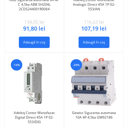
C 4,5ka ABB SH204L
Analogic Direct 45A 1P 02-
2CDS244001R0064
553/AN
134,05
lei
116,63
lei
91,80
lei
107,19
lei
Adaugă în coș
Adaugă în coș
-14%
-29%
Adeleq Contor Monofazat
Gewiss Siguranta automata
Digital Direct 45A 1P 02-
10A 4P 4,5ka GW92186
553/DIG