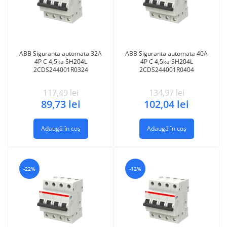
ABB Siguranta automata 32A
ABB Siguranta automata 40A
4P C 4,5ka SH204L
4P C 4,5ka SH204L
2CDS244001R0324
2CDS244001R0404
117,49
lei
134,97
lei
89,73
lei
102,04
lei
Adaugă în coș
Adaugă în coș
-22%
-12%