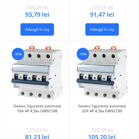
109,49
lei
129,59
lei
93,79
lei
91,47
lei
Adaugă în coș
Adaugă în coș
-37%
-19%
Gewiss Siguranta automata
Gewiss Siguranta automata
16A 4P 4,5ka GW92188
20A 4P 4,5ka GW92189
129,59
lei
129,59
lei
81,23
lei
105,20
lei