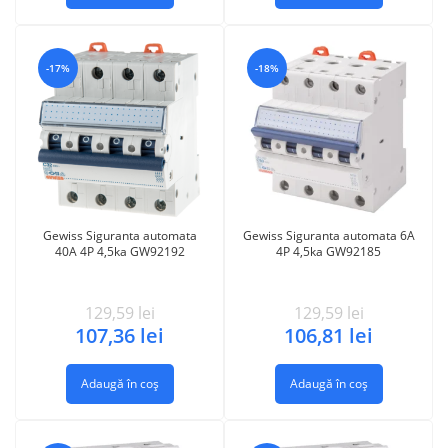
-17%
-18%
Gewiss Siguranta automata
Gewiss Siguranta automata 6A
40A 4P 4,5ka GW92192
4P 4,5ka GW92185
129,59
lei
129,59
lei
107,36
lei
106,81
lei
Adaugă în coș
Adaugă în coș