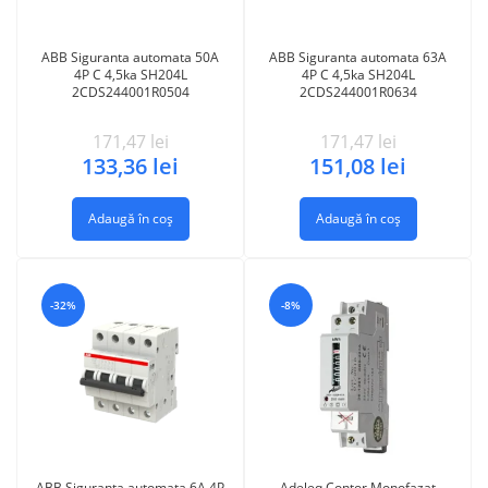
ABB Siguranta automata 50A
ABB Siguranta automata 63A
4P C 4,5ka SH204L
4P C 4,5ka SH204L
2CDS244001R0504
2CDS244001R0634
171,47
lei
171,47
lei
133,36
lei
151,08
lei
Adaugă în coș
Adaugă în coș
-32%
-8%
ABB Siguranta automata 6A 4P
Adeleq Contor Monofazat