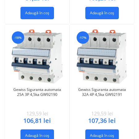
Adaugă în coș
Adaugă în coș
-18%
-17%
Gewiss Siguranta automata
Gewiss Siguranta automata
25A 3P 4,5ka GW92190
32A 4P 4,5ka GW92191
129,59
lei
129,59
lei
106,81
lei
107,36
lei
Adaugă în coș
Adaugă în coș