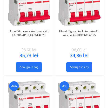
Himel Siguranta Automata 4.5
Himel Siguranta Automata 4.5
kA 20A 4P HDB3WL4C20
kA 25A 4P HDB3WL4C25
38,60
lei
38,60
lei
35,73
lei
34,86
lei
Adaugă în coș
Adaugă în coș
-10%
-7%