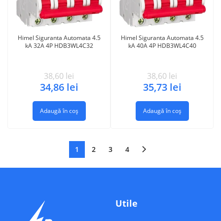
Himel Siguranta Automata 4.5
Himel Siguranta Automata 4.5
kA 32A 4P HDB3WL4C32
kA 40A 4P HDB3WL4C40
38,60
lei
38,60
lei
34,86
lei
35,73
lei
Adaugă în coș
Adaugă în coș
1
2
3
4
Utile