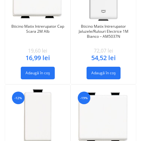
Bticino Matix Intrerupator Cap
Bticino Matix Intrerupator
Scara 2M Alb
Jaluzele/Rulouri Electrice 1M
Bianco – AM5037N
19,60
lei
72,07
lei
16,99
lei
54,52
lei
Adaugă în coș
Adaugă în coș
-12%
-19%