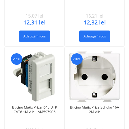
15,07
lei
16,21
lei
12,31
lei
12,32
lei
Adaugă în coș
Adaugă în coș
-15%
-18%
Bticino Matix Priza RJ45 UTP
Bticino Matix Priza Schuko 16A
CAT6 1M Alb – AM5979C6
2M Alb