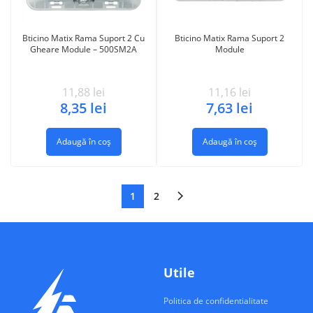
Bticino Matix Rama Suport 2 Cu
Bticino Matix Rama Suport 2
Gheare Module – 500SM2A
Module
11,88
lei
11,16
lei
8,35
lei
7,63
lei
Adaugă în coș
Adaugă în coș
1
2
Utile
Politica de confidentialitate