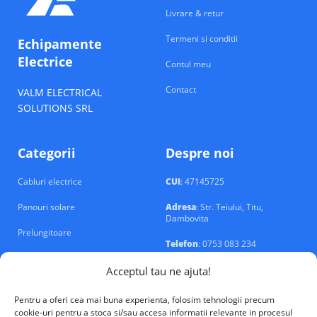
Livrare & retur
Termeni si conditii
Echipamente
Electrice
Contul meu
Contact
VALM ELECTRICAL
SOLUTIONS SRL
Categorii
Despre noi
Cabluri electrice
CUI
: 47145725
Panouri solare
Adresa
: Str. Teiului, Titu,
Dambovita
Prelungitoare
Telefon
: 0753 083 234
Prize si intrerupatoare
Email
: contact@echipamente-
Acceptul tau ne ajuta!
electrice.ro
Sigurante si tablouri
Pentru a oferi cea mai buna experienta, folosim tehnologii precum
cookie-uri pentru a stoca si/sau accesa informatii relevante in procesul