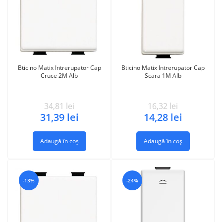
Bticino Matix Intrerupator Cap
Bticino Matix Intrerupator Cap
Cruce 2M Alb
Scara 1M Alb
34,81
lei
16,32
lei
31,39
lei
14,28
lei
Adaugă în coș
Adaugă în coș
-13%
-24%