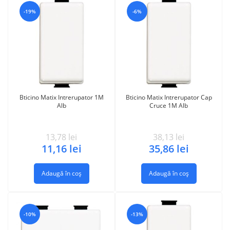
-19%
-6%
Bticino Matix Intrerupator 1M
Bticino Matix Intrerupator Cap
Alb
Cruce 1M Alb
13,78
lei
38,13
lei
11,16
lei
35,86
lei
Adaugă în coș
Adaugă în coș
-10%
-13%