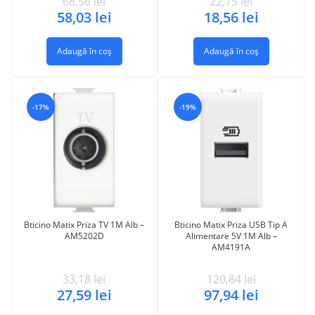
68,56
lei
22,75
lei
58,03
lei
18,56
lei
Adaugă în coș
Adaugă în coș
-17%
-19%
Bticino Matix Priza TV 1M Alb –
Bticino Matix Priza USB Tip A
AM5202D
Alimentare 5V 1M Alb –
AM4191A
33,18
lei
120,84
lei
27,59
lei
97,94
lei