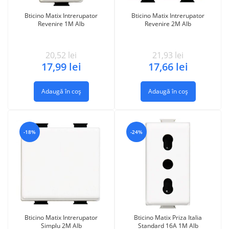
Bticino Matix Intrerupator
Bticino Matix Intrerupator
Revenire 1M Alb
Revenire 2M Alb
20,52
lei
21,93
lei
17,99
lei
17,66
lei
Adaugă în coș
Adaugă în coș
-18%
-24%
Bticino Matix Intrerupator
Bticino Matix Priza Italia
Simplu 2M Alb
Standard 16A 1M Alb