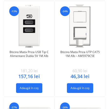
-13%
-24%
Bticino Matix Priza USB Tip C
Bticino Matix Priza UTP CAT5
Alimentare Dubla 5V 1M Alb
1M Alb – AM5979C5E
181,20
lei
60,90
lei
157,16
lei
46,34
lei
Adaugă în coș
Adaugă în coș
-27%
-28%