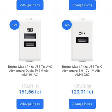
Adaugă în coș
Adaugă în coș
-12%
-12%
Bticino Matix Priza USB Tip A+C
Bticino Matix Priza USB Tip C
Alimentare Dubla 5V 1M Alb –
Alimentare 5-9-12V 1M Alb –
AM4191AC
AM4192C
172,81
lei
135,82
lei
151,66
lei
120,01
lei
Adaugă în coș
Adaugă în coș