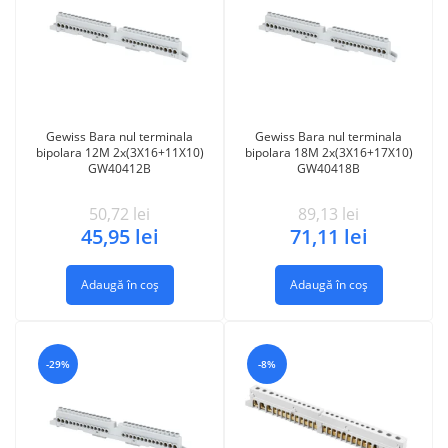
Gewiss Bara nul terminala
Gewiss Bara nul terminala
bipolara 12M 2x(3X16+11X10)
bipolara 18M 2x(3X16+17X10)
GW40412B
GW40418B
50,72
lei
89,13
lei
45,95
lei
71,11
lei
Adaugă în coș
Adaugă în coș
-29%
-8%