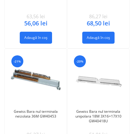
63,56
lei
86,27
lei
56,06
lei
68,50
lei
Adaugă în coș
Adaugă în coș
-21%
-20%
Gewiss Bara nul terminala
Gewiss Bara nul terminala
neizolata 36M GW40453
unipolara 18M 3X16+17X10
GW40418U