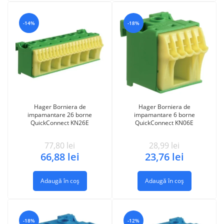
-14%
-18%
Hager Borniera de
Hager Borniera de
impamantare 26 borne
impamantare 6 borne
QuickConnect KN26E
QuickConnect KN06E
77,80
lei
28,99
lei
66,88
lei
23,76
lei
Adaugă în coș
Adaugă în coș
-18%
-12%