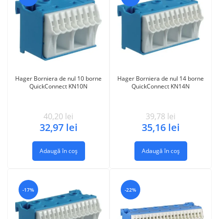
Hager Borniera de nul 10 borne
Hager Borniera de nul 14 borne
QuickConnect KN10N
QuickConnect KN14N
40,20
lei
39,78
lei
32,97
lei
35,16
lei
Adaugă în coș
Adaugă în coș
-17%
-22%