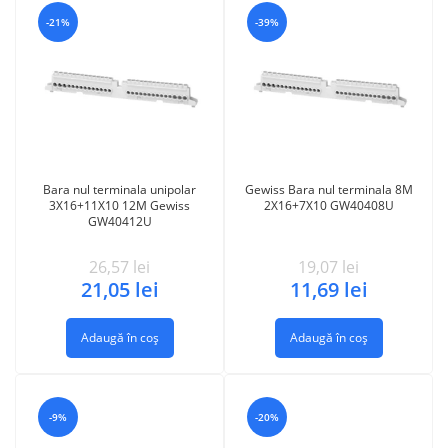
-21%
-39%
Bara nul terminala unipolar
Gewiss Bara nul terminala 8M
3X16+11X10 12M Gewiss
2X16+7X10 GW40408U
GW40412U
26,57
lei
19,07
lei
21,05
lei
11,69
lei
Adaugă în coș
Adaugă în coș
-9%
-20%