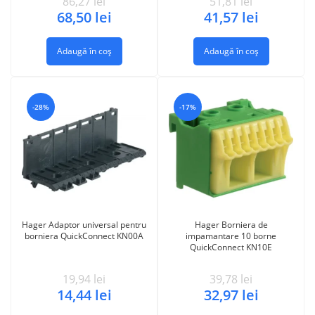
86,27
lei
51,81
lei
68,50
lei
41,57
lei
Adaugă în coș
Adaugă în coș
-28%
-17%
Hager Adaptor universal pentru
Hager Borniera de
borniera QuickConnect KN00A
impamantare 10 borne
QuickConnect KN10E
19,94
lei
39,78
lei
14,44
lei
32,97
lei