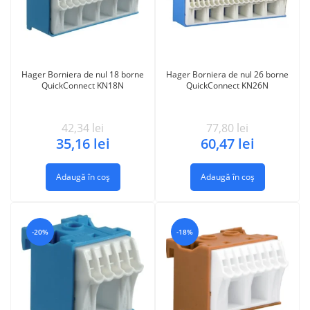
Hager Borniera de nul 18 borne
Hager Borniera de nul 26 borne
QuickConnect KN18N
QuickConnect KN26N
42,34
lei
77,80
lei
35,16
lei
60,47
lei
Adaugă în coș
Adaugă în coș
-20%
-18%