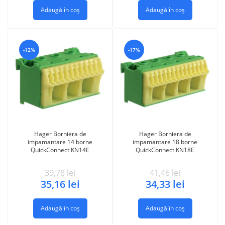
Adaugă în coș
Adaugă în coș
-12%
-17%
Hager Borniera de
Hager Borniera de
impamantare 14 borne
impamantare 18 borne
QuickConnect KN14E
QuickConnect KN18E
39,78
lei
41,46
lei
35,16
lei
34,33
lei
Adaugă în coș
Adaugă în coș