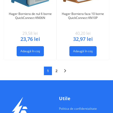
Hager Borniera de nul 6 borne
Hager Borniera faza 10 borne
QuickConnect KN06N
QuickConnect KN10P
29,58
lei
40,20
lei
23,76
lei
32,97
lei
Adaugă în coș
Adaugă în coș
1
2
Utile
Politica de confidentialitate