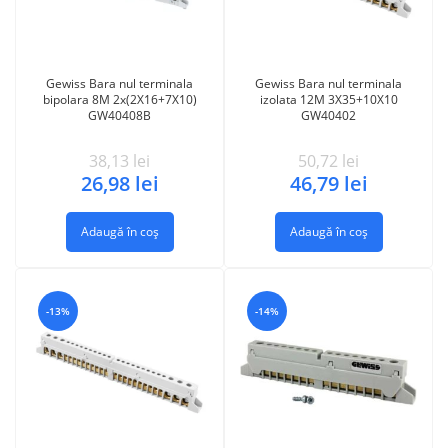
Gewiss Bara nul terminala
Gewiss Bara nul terminala
bipolara 8M 2x(2X16+7X10)
izolata 12M 3X35+10X10
GW40408B
GW40402
38,13
lei
50,72
lei
26,98
lei
46,79
lei
Adaugă în coș
Adaugă în coș
-13%
-14%