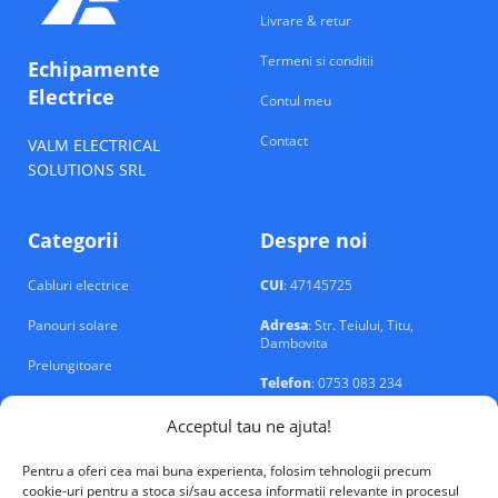
Livrare & retur
Termeni si conditii
Echipamente
Electrice
Contul meu
Contact
VALM ELECTRICAL
SOLUTIONS SRL
Categorii
Despre noi
Cabluri electrice
CUI
: 47145725
Panouri solare
Adresa
: Str. Teiului, Titu,
Dambovita
Prelungitoare
Telefon
: 0753 083 234
Prize si intrerupatoare
Email
: contact@echipamente-
Acceptul tau ne ajuta!
electrice.ro
Sigurante si tablouri
Pentru a oferi cea mai buna experienta, folosim tehnologii precum
cookie-uri pentru a stoca si/sau accesa informatii relevante in procesul