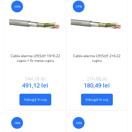
-10%
-17%
Cablu alarma LIY(St)Y 10×0.22
Cablu alarma LIY(St)Y 2×0.22
cupru + fir masa cupru
cupru
544,28
lei
216,88
lei
491,12
lei
180,49
lei
Adaugă în coș
Adaugă în coș
-18%
-10%