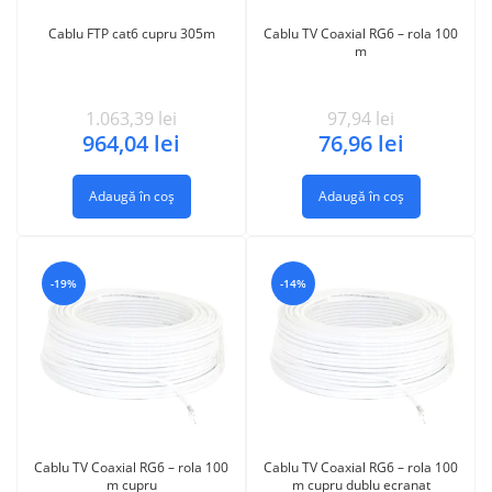
Cablu FTP cat6 cupru 305m
Cablu TV Coaxial RG6 – rola 100
m
1.063,39
lei
97,94
lei
964,04
lei
76,96
lei
Adaugă în coș
Adaugă în coș
-19%
-14%
Cablu TV Coaxial RG6 – rola 100
Cablu TV Coaxial RG6 – rola 100
m cupru
m cupru dublu ecranat