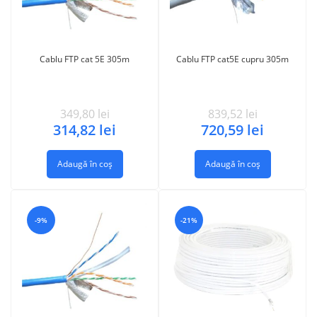
Cablu FTP cat 5E 305m
Cablu FTP cat5E cupru 305m
349,80
lei
839,52
lei
314,82
lei
720,59
lei
Adaugă în coș
Adaugă în coș
-9%
-21%