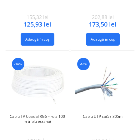
155,32
lei
202,88
lei
125,93
lei
173,50
lei
Adaugă în coș
Adaugă în coș
-16%
-16%
Cablu TV Coaxial RG6 – rola 100
Cablu UTP cat5E 305m
m triplu ecranat