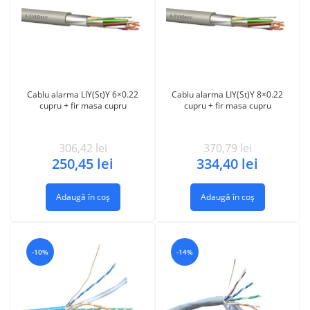
Cablu alarma LIY(St)Y 6×0.22
Cablu alarma LIY(St)Y 8×0.22
cupru + fir masa cupru
cupru + fir masa cupru
306,42
lei
370,79
lei
250,45
lei
334,40
lei
Adaugă în coș
Adaugă în coș
-10%
-14%