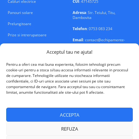
Cabluri electrice
CUI
: 47145725
Panouri solare
Adresa
: Str. Teiului, Titu,
Dambovita
Prelungitoare
Telefon
: 0753 083 234
Prize si intrerupatoare
Email
: contact@echipamente-
electrice.ro
Sigurante si tablouri
Acceptul tau ne ajuta!
Pentru a oferi cea mai buna experienta, folosim tehnologii precum
cookie-uri pentru a stoca si/sau accesa informatii relevante in procesul
de cumparare. Tehnologiile utilizate nu stocheaza informatii
confidentiale, ci ID-uri unice asociate unei sesiuni pe site sau
VALM Electrical Solutions © 2026
comportamentul de navigare. Fara acceptul tau sau cu consintamant
limitat, anumite functionalitati ale site-ului pot fi afectate.
ACCEPTA
REFUZA