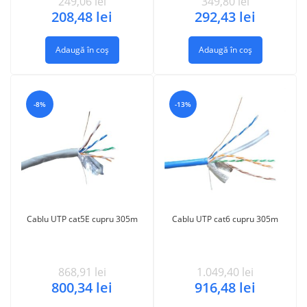
249,06
lei
349,80
lei
208,48
lei
292,43
lei
Adaugă în coș
Adaugă în coș
-8%
-13%
Cablu UTP cat5E cupru 305m
Cablu UTP cat6 cupru 305m
868,91
lei
1.049,40
lei
800,34
lei
916,48
lei