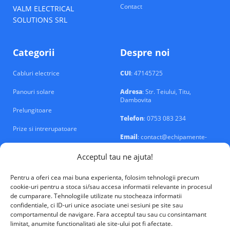
Contact
VALM ELECTRICAL
SOLUTIONS SRL
Categorii
Despre noi
Cabluri electrice
CUI
: 47145725
Panouri solare
Adresa
: Str. Teiului, Titu,
Dambovita
Prelungitoare
Telefon
: 0753 083 234
Prize si intrerupatoare
Email
: contact@echipamente-
electrice.ro
Sigurante si tablouri
Acceptul tau ne ajuta!
Pentru a oferi cea mai buna experienta, folosim tehnologii precum
cookie-uri pentru a stoca si/sau accesa informatii relevante in procesul
de cumparare. Tehnologiile utilizate nu stocheaza informatii
confidentiale, ci ID-uri unice asociate unei sesiuni pe site sau
VALM Electrical Solutions © 2026
comportamentul de navigare. Fara acceptul tau sau cu consintamant
limitat, anumite functionalitati ale site-ului pot fi afectate.