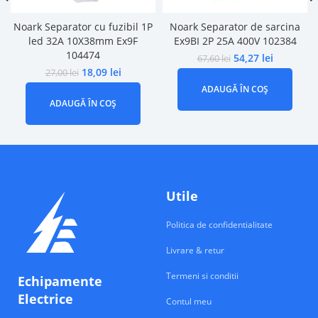
Noark Separator cu fuzibil 1P
Noark Separator de sarcina
led 32A 10X38mm Ex9F
Ex9BI 2P 25A 400V 102384
104474
54,27
lei
67,60
lei
18,09
lei
27,00
lei
ADAUGĂ ÎN COȘ
ADAUGĂ ÎN COȘ
Utile
Politica de confidentialitate
Livrare & retur
Termeni si conditii
Echipamente
Electrice
Contul meu