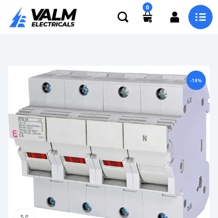
0
-18%