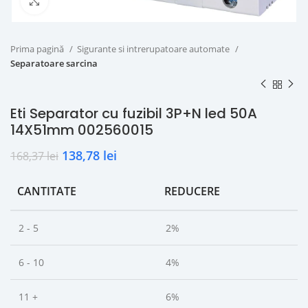
Click to enlarge
Prima pagină
Sigurante si intrerupatoare automate
Separatoare sarcina
Eti Separator cu fuzibil 3P+N led 50A
14X51mm 002560015
138,78
lei
168,37
lei
CANTITATE
REDUCERE
2 - 5
2%
6 - 10
4%
11 +
6%