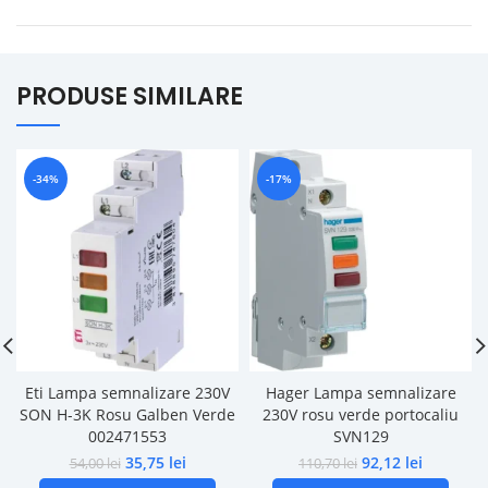
PRODUSE SIMILARE
-34%
-17%
Eti Lampa semnalizare 230V
Hager Lampa semnalizare
SON H-3K Rosu Galben Verde
230V rosu verde portocaliu
002471553
SVN129
35,75
lei
92,12
lei
54,00
lei
110,70
lei