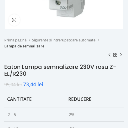
Click to enlarge
Prima pagină
Sigurante si intrerupatoare automate
Lampa de semnalizare
Eaton Lampa semnalizare 230V rosu Z-
EL/R230
73,44
lei
95,04
lei
CANTITATE
REDUCERE
2 - 5
2%