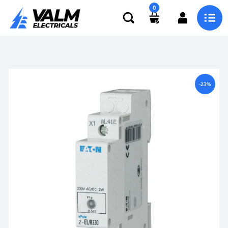
0
-23%