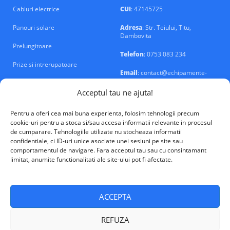
Cabluri electrice
CUI
: 47145725
Panouri solare
Adresa
: Str. Teiului, Titu,
Dambovita
Prelungitoare
Telefon
: 0753 083 234
Prize si intrerupatoare
Email
: contact@echipamente-
electrice.ro
Sigurante si tablouri
Acceptul tau ne ajuta!
Pentru a oferi cea mai buna experienta, folosim tehnologii precum
cookie-uri pentru a stoca si/sau accesa informatii relevante in procesul
de cumparare. Tehnologiile utilizate nu stocheaza informatii
confidentiale, ci ID-uri unice asociate unei sesiuni pe site sau
VALM Electrical Solutions © 2026
comportamentul de navigare. Fara acceptul tau sau cu consintamant
limitat, anumite functionalitati ale site-ului pot fi afectate.
ACCEPTA
REFUZA