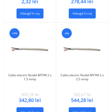
2,32
lei
278,44
lei
Adaugă în coș
Adaugă în coș
-14%
-6%
Cablu electric flexibil MYYM 2 x
Cablu electric flexibil MYYM 2 x
1.5 mmp
2.5 mmp
400,18
lei
580,67
lei
342,80
lei
544,28
lei