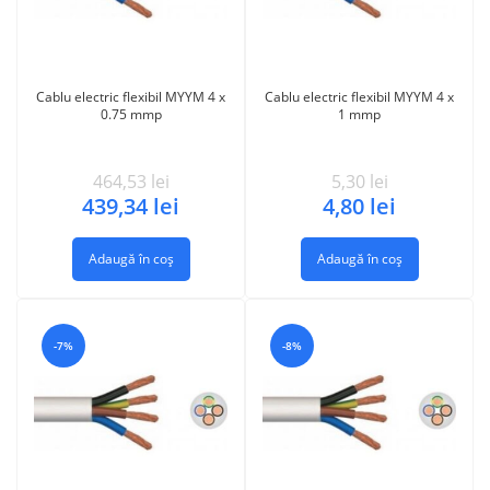
Cablu electric flexibil MYYM 4 x
Cablu electric flexibil MYYM 4 x
0.75 mmp
1 mmp
464,53
lei
5,30
lei
439,34
lei
4,80
lei
Adaugă în coș
Adaugă în coș
-7%
-8%