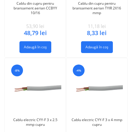
Cablu din cupru pentru
Cablu din cupru pentru
bransament aerian CCBYY
bransament aerian TYIR 2X16
10/16
mmp
53,90
lei
11,18
lei
48,79
lei
8,33
lei
Adaugă în coș
Adaugă în coș
-8%
-4%
Cablu electric CYY-F 3 x 2.5
Cablu electric CYY-F 3 x 4 mmp
mmp cupru
cupru