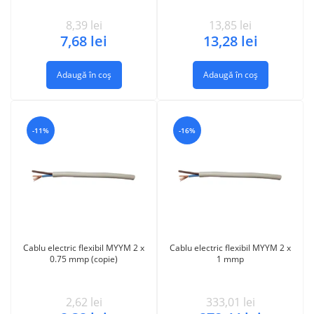
8,39
lei
13,85
lei
7,68
lei
13,28
lei
Adaugă în coș
Adaugă în coș
-11%
-16%
Cablu electric flexibil MYYM 2 x
Cablu electric flexibil MYYM 2 x
0.75 mmp (copie)
1 mmp
2,62
lei
333,01
lei