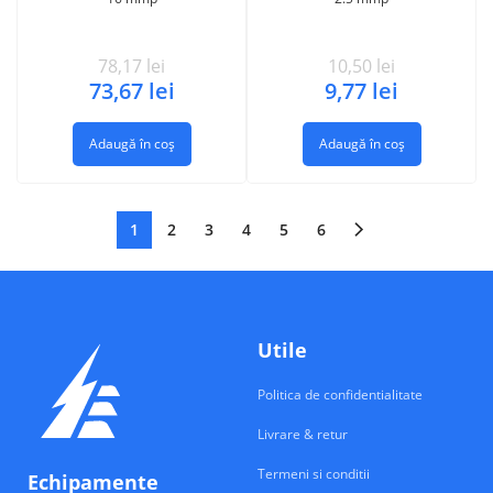
78,17
lei
10,50
lei
73,67
lei
9,77
lei
Adaugă în coș
Adaugă în coș
1
2
3
4
5
6
Utile
Politica de confidentialitate
Livrare & retur
Termeni si conditii
Echipamente