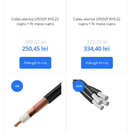
Cablu alarma LIY(St)Y 6×0.22
Cablu alarma LIY(St)Y 8×0.22
cupru + fir masa cupru
cupru + fir masa cupru
306,42
lei
370,79
lei
250,45
lei
334,40
lei
Adaugă în coș
Adaugă în coș
-9%
-25%