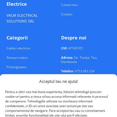
Electrice
Contul meu
Contact
VALM ELECTRICAL
SOLUTIONS SRL
Categorii
Despre noi
Cabluri electrice
CUI
: 47145725
Panouri solare
Adresa
: Str. Teiului, Titu,
Dambovita
Prelungitoare
Telefon
: 0753 083 234
Prize si intrerupatoare
Email
: contact@echipamente-
Acceptul tau ne ajuta!
electrice.ro
Sigurante si tablouri
Pentru a oferi cea mai buna experienta, folosim tehnologii precum
cookie-uri pentru a stoca si/sau accesa informatii relevante in procesul
de cumparare. Tehnologiile utilizate nu stocheaza informatii
confidentiale, ci ID-uri unice asociate unei sesiuni pe site sau
comportamentul de navigare. Fara acceptul tau sau cu consintamant
limitat, anumite functionalitati ale site-ului pot fi afectate.
VALM Electrical Solutions © 2026