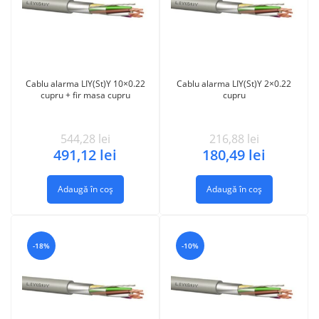
Cablu alarma LIY(St)Y 10×0.22
Cablu alarma LIY(St)Y 2×0.22
cupru + fir masa cupru
cupru
544,28
lei
216,88
lei
491,12
lei
180,49
lei
Adaugă în coș
Adaugă în coș
-18%
-10%