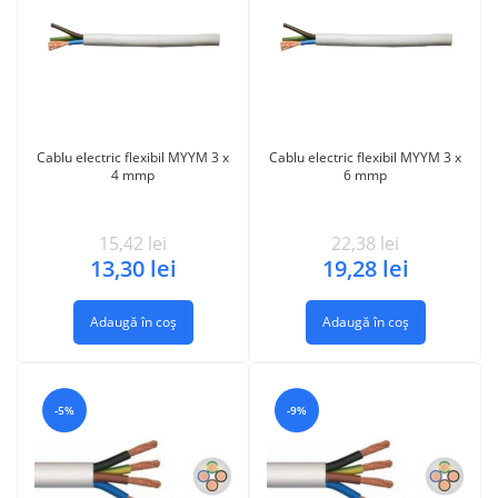
Cablu electric flexibil MYYM 3 x
Cablu electric flexibil MYYM 3 x
4 mmp
6 mmp
15,42
lei
22,38
lei
13,30
lei
19,28
lei
Adaugă în coș
Adaugă în coș
-5%
-9%