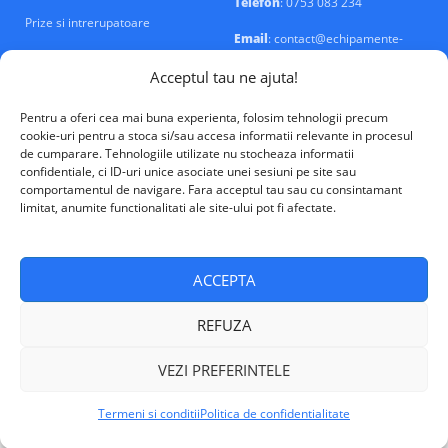
Telefon
: 0753 083 234
Prize si intrerupatoare
Email
: contact@echipamente-
electrice.ro
Sigurante si tablouri
Acceptul tau ne ajuta!
Pentru a oferi cea mai buna experienta, folosim tehnologii precum
cookie-uri pentru a stoca si/sau accesa informatii relevante in procesul
de cumparare. Tehnologiile utilizate nu stocheaza informatii
confidentiale, ci ID-uri unice asociate unei sesiuni pe site sau
VALM Electrical Solutions © 2026
comportamentul de navigare. Fara acceptul tau sau cu consintamant
limitat, anumite functionalitati ale site-ului pot fi afectate.
ACCEPTA
REFUZA
VEZI PREFERINTELE
Termeni si conditii
Politica de confidentialitate