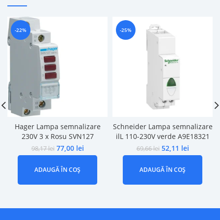
-22%
-25%
Hager Lampa semnalizare
Schneider Lampa semnalizare
230V 3 x Rosu SVN127
ilL 110-230V verde A9E18321
77,00
lei
52,11
lei
98,17
lei
69,66
lei
ADAUGĂ ÎN COȘ
ADAUGĂ ÎN COȘ