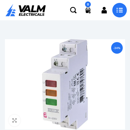
0
-34%
Click to enlarge