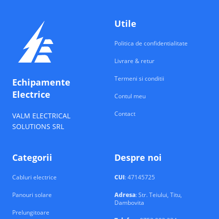
Utile
Politica de confidentialitate
Livrare & retur
Termeni si conditii
Echipamente
Electrice
Contul meu
Contact
VALM ELECTRICAL
SOLUTIONS SRL
Categorii
Despre noi
Cabluri electrice
CUI
: 47145725
Panouri solare
Adresa
: Str. Teiului, Titu,
Dambovita
Prelungitoare