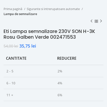
Prima pagină
Sigurante si intrerupatoare automate
Lampa de semnalizare
Eti Lampa semnalizare 230V SON H-3K
Rosu Galben Verde 002471553
35,75
lei
54,00
lei
CANTITATE
REDUCERE
2 - 5
2%
6 - 10
4%
11 +
6%