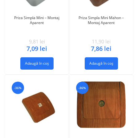
Priza Simpla Mini – Montaj
Priza Simpla Mini Mahon –
Aparent
Montaj Aparent
9,81
lei
11,90
lei
7,09
lei
7,86
lei
Adaugă în coș
Adaugă în coș
-36%
-36%