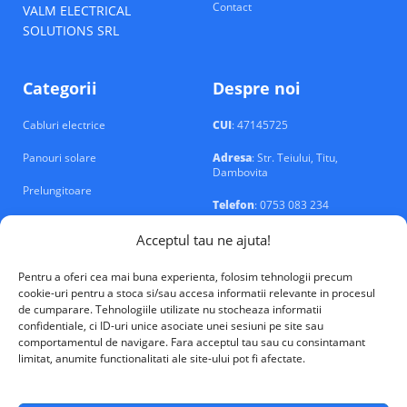
Contact
VALM ELECTRICAL
SOLUTIONS SRL
Categorii
Despre noi
Cabluri electrice
CUI
: 47145725
Panouri solare
Adresa
: Str. Teiului, Titu,
Dambovita
Prelungitoare
Telefon
: 0753 083 234
Prize si intrerupatoare
Email
: contact@echipamente-
Acceptul tau ne ajuta!
electrice.ro
Sigurante si tablouri
Pentru a oferi cea mai buna experienta, folosim tehnologii precum
cookie-uri pentru a stoca si/sau accesa informatii relevante in procesul
de cumparare. Tehnologiile utilizate nu stocheaza informatii
confidentiale, ci ID-uri unice asociate unei sesiuni pe site sau
comportamentul de navigare. Fara acceptul tau sau cu consintamant
limitat, anumite functionalitati ale site-ului pot fi afectate.
VALM Electrical Solutions © 2026