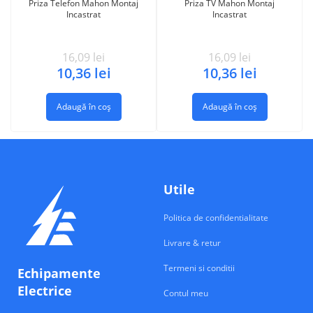
Priza Telefon Mahon Montaj
Priza TV Mahon Montaj
Incastrat
Incastrat
16,09
lei
16,09
lei
10,36
lei
10,36
lei
Adaugă în coș
Adaugă în coș
Utile
Politica de confidentialitate
Livrare & retur
Termeni si conditii
Echipamente
Electrice
Contul meu