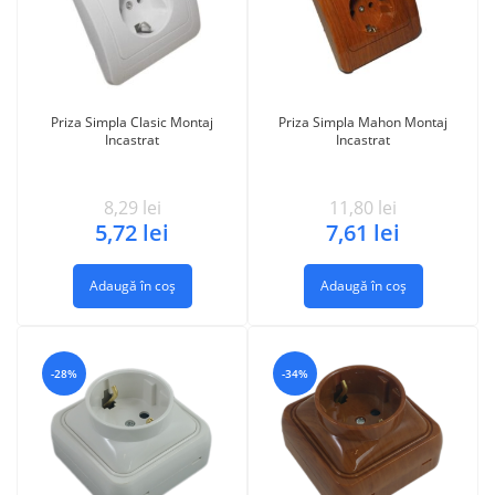
Priza Simpla Clasic Montaj
Priza Simpla Mahon Montaj
Incastrat
Incastrat
8,29
lei
11,80
lei
5,72
lei
7,61
lei
Adaugă în coș
Adaugă în coș
-28%
-34%