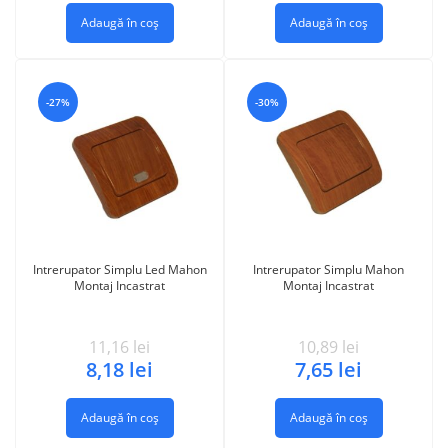
Adaugă în coș
Adaugă în coș
-27%
-30%
Intrerupator Simplu Led Mahon
Intrerupator Simplu Mahon
Montaj Incastrat
Montaj Incastrat
11,16
lei
10,89
lei
8,18
lei
7,65
lei
Adaugă în coș
Adaugă în coș