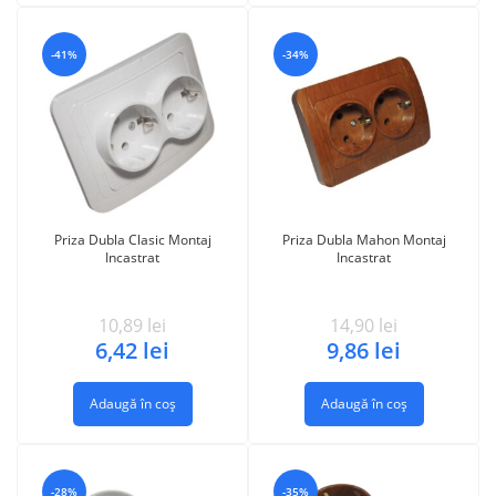
-41%
-34%
Priza Dubla Clasic Montaj
Priza Dubla Mahon Montaj
Incastrat
Incastrat
10,89
lei
14,90
lei
6,42
lei
9,86
lei
Adaugă în coș
Adaugă în coș
-28%
-35%