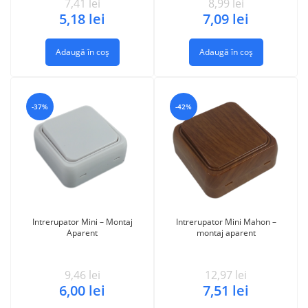
7,41
lei
8,99
lei
5,18
lei
7,09
lei
Adaugă în coș
Adaugă în coș
-37%
-42%
Intrerupator Mini – Montaj
Intrerupator Mini Mahon –
Aparent
montaj aparent
9,46
lei
12,97
lei
6,00
lei
7,51
lei