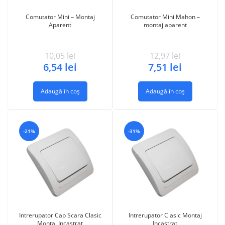
Comutator Mini – Montaj
Comutator Mini Mahon –
Aparent
montaj aparent
10,05
lei
12,97
lei
6,54
lei
7,51
lei
Adaugă în coș
Adaugă în coș
-21%
-31%
Intrerupator Cap Scara Clasic
Intrerupator Clasic Montaj
Montaj Incastrat
Incastrat