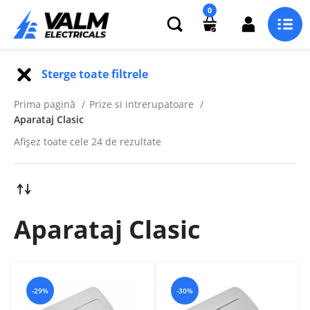
0
Sterge toate filtrele
Prima pagină
Prize si intrerupatoare
Aparataj Clasic
Afișez toate cele 24 de rezultate
Aparataj Clasic
-29%
-30%