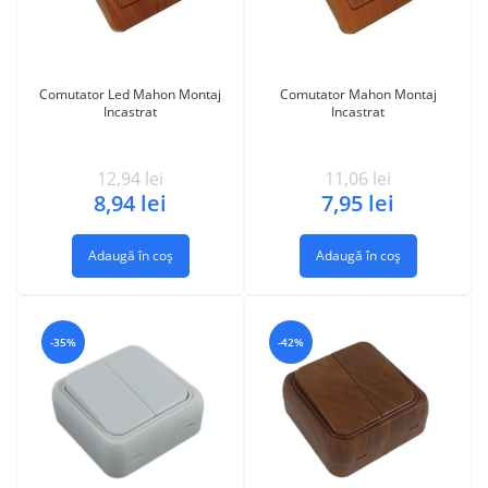
Comutator Led Mahon Montaj
Comutator Mahon Montaj
Incastrat
Incastrat
12,94
lei
11,06
lei
8,94
lei
7,95
lei
Adaugă în coș
Adaugă în coș
-35%
-42%