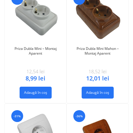
Priza Dubla Mini – Montaj
Priza Dubla Mini Mahon –
Aparent
Montaj Aparent
12,54
lei
18,52
lei
8,99
lei
12,01
lei
Adaugă în coș
Adaugă în coș
-31%
-36%