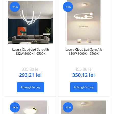
-13%
-23%
Lustra Cloud Led Corp Alb
Lustra Cloud Led Corp Alb
122W 3000K – 6500K
130W 3000K – 6500K
335,80
lei
455,86
lei
293,21
lei
350,12
lei
Adaugă în coș
Adaugă în coș
-15%
-23%