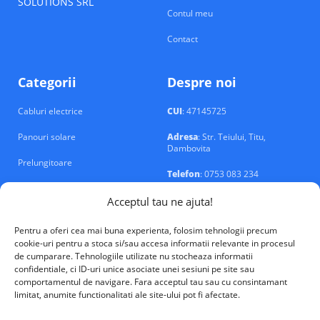
SOLUTIONS SRL
Contul meu
Contact
Categorii
Despre noi
Cabluri electrice
CUI
: 47145725
Panouri solare
Adresa
: Str. Teiului, Titu,
Dambovita
Prelungitoare
Telefon
: 0753 083 234
Prize si intrerupatoare
Email
: contact@echipamente-
Acceptul tau ne ajuta!
electrice.ro
Sigurante si tablouri
Pentru a oferi cea mai buna experienta, folosim tehnologii precum
cookie-uri pentru a stoca si/sau accesa informatii relevante in procesul
de cumparare. Tehnologiile utilizate nu stocheaza informatii
confidentiale, ci ID-uri unice asociate unei sesiuni pe site sau
comportamentul de navigare. Fara acceptul tau sau cu consintamant
limitat, anumite functionalitati ale site-ului pot fi afectate.
VALM Electrical Solutions © 2026