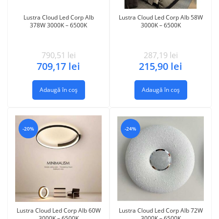
Lustra Cloud Led Corp Alb
Lustra Cloud Led Corp Alb 58W
378W 3000K – 6500K
3000K – 6500K
790,51
lei
287,19
lei
709,17
lei
215,90
lei
Adaugă în coș
Adaugă în coș
-20%
-24%
Lustra Cloud Led Corp Alb 60W
Lustra Cloud Led Corp Alb 72W
3000K – 6500K
3000K – 6500K