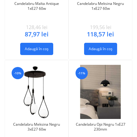
Candelabru Malta Antique
Candelabru Meksina Negru
1xE27 60w
1xE27 60w
128,46
lei
199,56
lei
87,97
lei
118,57
lei
Adaugă în coș
Adaugă în coș
-10%
-11%
Candelabru Meksina Negru
Candelabru Opi Negru 1xE27
3xE27 60w
230mm