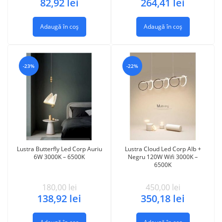
82,92
lei
264,41
lei
Adaugă în coș
Adaugă în coș
-23%
-22%
Lustra Butterfly Led Corp Auriu
Lustra Cloud Led Corp Alb +
6W 3000K – 6500K
Negru 120W Wifi 3000K –
6500K
180,00
lei
450,00
lei
138,92
lei
350,18
lei