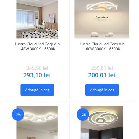
Lustra Cloud Led Corp Alb
Lustra Cloud Led Corp Alb
148W 3000K – 6500K
160W 3000K – 6500K
345,56
lei
259,81
lei
293,10
lei
200,01
lei
Adaugă în coș
Adaugă în coș
-7%
-12%