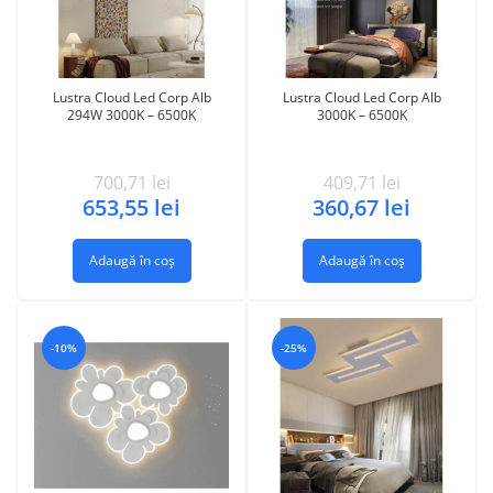
Lustra Cloud Led Corp Alb
Lustra Cloud Led Corp Alb
294W 3000K – 6500K
3000K – 6500K
700,71
lei
409,71
lei
653,55
lei
360,67
lei
Adaugă în coș
Adaugă în coș
-10%
-25%