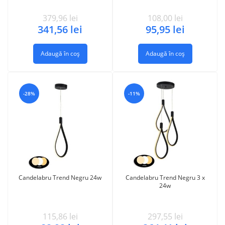
379,96
lei
108,00
lei
341,56
lei
95,95
lei
Adaugă în coș
Adaugă în coș
-28%
-11%
Candelabru Trend Negru 24w
Candelabru Trend Negru 3 x
24w
115,86
lei
297,55
lei