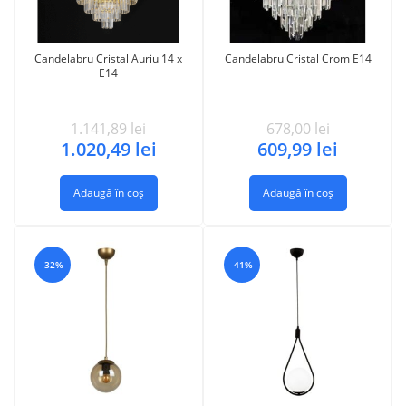
Candelabru Cristal Auriu 14 x
Candelabru Cristal Crom E14
E14
1.141,89
lei
678,00
lei
1.020,49
lei
609,99
lei
Adaugă în coș
Adaugă în coș
-32%
-41%