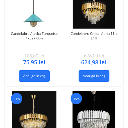
Candelabru Alaska Turquoise
Candelabru Cristal Auriu 11 x
1xE27 60w
E14
108,00
lei
678,00
lei
75,95
lei
624,98
lei
Adaugă în coș
Adaugă în coș
-11%
-10%