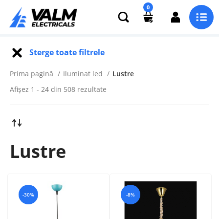
0
Sterge toate filtrele
Prima pagină
Iluminat led
Lustre
Afișez 1 - 24 din 508 rezultate
Lustre
-30%
-8%