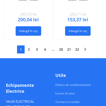
249,33
lei
200,71
lei
200,04
lei
153,37
lei
Adaugă în coș
Adaugă în coș
1
2
3
4
…
20
21
22
Utile
Echipamente
Politica de confidentialitate
Electrice
Livrare & retur
VALM ELECTRICAL
Termeni si conditii