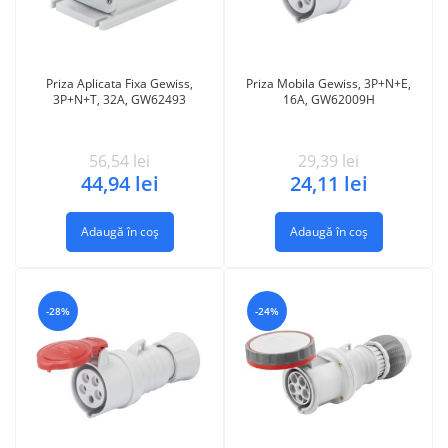
Priza Aplicata Fixa Gewiss,
Priza Mobila Gewiss, 3P+N+E,
3P+N+T, 32A, GW62493
16A, GW62009H
56,54
lei
29,39
lei
44,94
lei
24,11
lei
Adaugă în coș
Adaugă în coș
-28%
-24%