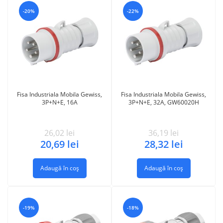
-20%
-22%
Fisa Industriala Mobila Gewiss,
Fisa Industriala Mobila Gewiss,
3P+N+E, 16A
3P+N+E, 32A, GW60020H
26,02
lei
36,19
lei
20,69
lei
28,32
lei
Adaugă în coș
Adaugă în coș
-19%
-18%