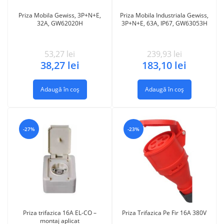
Priza Mobila Gewiss, 3P+N+E,
Priza Mobila Industriala Gewiss,
32A, GW62020H
3P+N+E, 63A, IP67, GW63053H
53,27
lei
239,93
lei
38,27
lei
183,10
lei
Adaugă în coș
Adaugă în coș
-27%
-23%
Priza trifazica 16A EL-CO –
Priza Trifazica Pe Fir 16A 380V
montaj aplicat