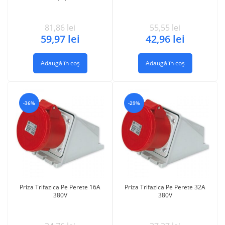
81,86
lei
55,55
lei
59,97
lei
42,96
lei
Adaugă în coș
Adaugă în coș
-36%
-29%
Priza Trifazica Pe Perete 16A
Priza Trifazica Pe Perete 32A
380V
380V