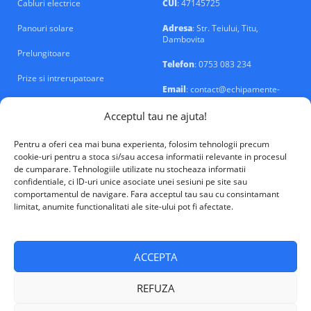
Cabluri electrice
CUI
: 47145725
Panouri solare
Adresa
: Str. Teiului, Titu,
Dambovita
Prelungitoare
Telefon
: 0753 083 234
Prize si intrerupatoare
Email
: contact@echipamente-
electrice.ro
Sigurante si tablouri
Acceptul tau ne ajuta!
Pentru a oferi cea mai buna experienta, folosim tehnologii precum
cookie-uri pentru a stoca si/sau accesa informatii relevante in procesul
de cumparare. Tehnologiile utilizate nu stocheaza informatii
confidentiale, ci ID-uri unice asociate unei sesiuni pe site sau
VALM Electrical Solutions © 2026
comportamentul de navigare. Fara acceptul tau sau cu consintamant
limitat, anumite functionalitati ale site-ului pot fi afectate.
ACCEPTA
REFUZA