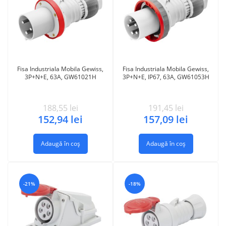
Fisa Industriala Mobila Gewiss,
Fisa Industriala Mobila Gewiss,
3P+N+E, 63A, GW61021H
3P+N+E, IP67, 63A, GW61053H
188,55
lei
191,45
lei
152,94
lei
157,09
lei
Adaugă în coș
Adaugă în coș
-21%
-18%