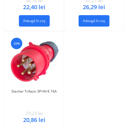
34,76
lei
37,27
lei
22,40
lei
26,29
lei
Adaugă în coș
Adaugă în coș
-29%
Stecher Trifazic 3P+N+E 16A
29,23
lei
20,86
lei