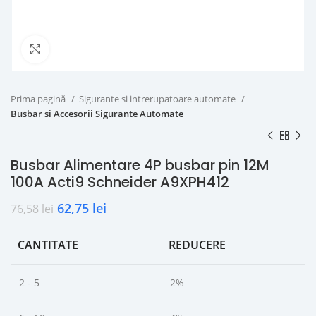
Click to enlarge
Prima pagină
Sigurante si intrerupatoare automate
Busbar si Accesorii Sigurante Automate
Busbar Alimentare 4P busbar pin 12M
100A Acti9 Schneider A9XPH412
62,75
lei
76,58
lei
CANTITATE
REDUCERE
2 - 5
2%