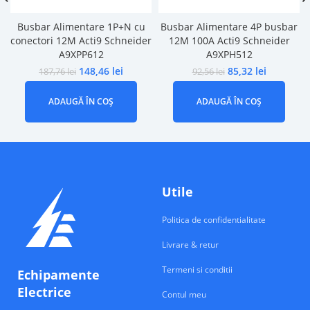
Busbar Alimentare 1P+N cu
Busbar Alimentare 4P busbar
conectori 12M Acti9 Schneider
12M 100A Acti9 Schneider
A9XPP612
A9XPH512
148,46
lei
85,32
lei
187,76
lei
92,56
lei
ADAUGĂ ÎN COȘ
ADAUGĂ ÎN COȘ
Utile
Politica de confidentialitate
Livrare & retur
Termeni si conditii
Echipamente
Electrice
Contul meu