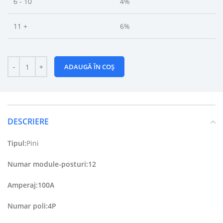
6 - 10
4%
11 +
6%
ADAUGĂ ÎN COȘ
DESCRIERE
Tipul:
Pini
Numar module-posturi:12
Amperaj:100A
Numar poli:4P