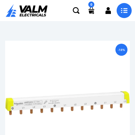
0
-18%