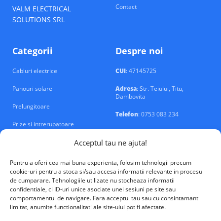
Contact
VALM ELECTRICAL
SOLUTIONS SRL
Categorii
Despre noi
Cabluri electrice
CUI
: 47145725
Panouri solare
Adresa
: Str. Teiului, Titu,
Dambovita
Prelungitoare
Telefon
: 0753 083 234
Prize si intrerupatoare
Email
: contact@echipamente-
electrice.ro
Sigurante si tablouri
Acceptul tau ne ajuta!
Pentru a oferi cea mai buna experienta, folosim tehnologii precum
cookie-uri pentru a stoca si/sau accesa informatii relevante in procesul
de cumparare. Tehnologiile utilizate nu stocheaza informatii
confidentiale, ci ID-uri unice asociate unei sesiuni pe site sau
comportamentul de navigare. Fara acceptul tau sau cu consintamant
VALM Electrical Solutions © 2026
limitat, anumite functionalitati ale site-ului pot fi afectate.