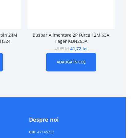
 pin 24M
Busbar Alimentare 2P Furca 12M 63A
Busbar 
PH324
Hager KDN263A
41,72
lei
48,65
lei
ADAUGĂ ÎN COȘ
Despre noi
CUI
: 47145725