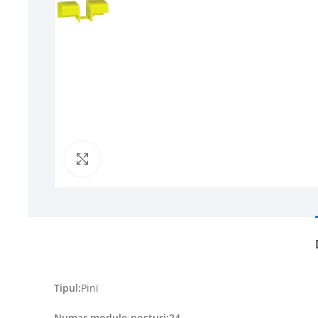
Click to enlarge
Tipul:
Pini
Numar module-posturi:24