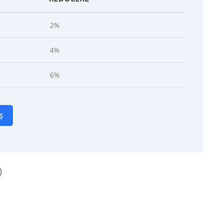
2%
4%
6%
Ș
)