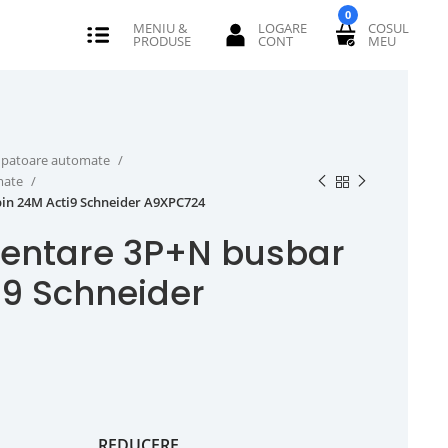
0
erupatoare automate
omate
in 24M Acti9 Schneider A9XPC724
mentare 3P+N busbar
i9 Schneider
REDUCERE