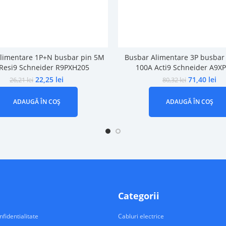
limentare 1P+N busbar pin 5M
Busbar Alimentare 3P busbar
Resi9 Schneider R9PXH205
100A Acti9 Schneider A9X
22,25
lei
71,40
lei
26,21
lei
80,32
lei
ADAUGĂ ÎN COȘ
ADAUGĂ ÎN COȘ
Categorii
nfidentialitate
Cabluri electrice