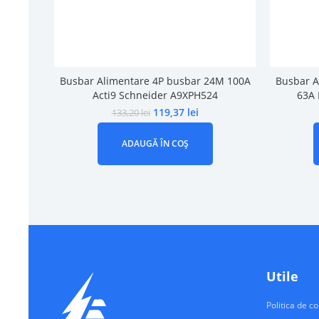
Busbar Alimentare 4P busbar 24M 100A
Busbar A
Acti9 Schneider A9XPH524
63A 
119,37
lei
133,20
lei
ADAUGĂ ÎN COȘ
Utile
Politica de co