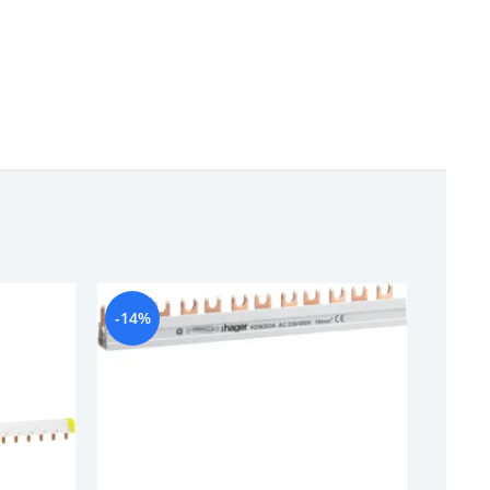
-14%
-19%