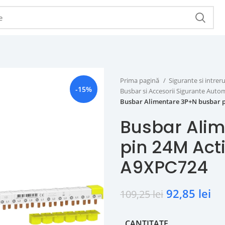
Prima pagină
Sigurante si intr
-15%
Busbar si Accesorii Sigurante Aut
Busbar Alimentare 3P+N busbar p
Busbar Ali
pin 24M Act
A9XPC724
92,85
lei
109,25
lei
CANTITATE