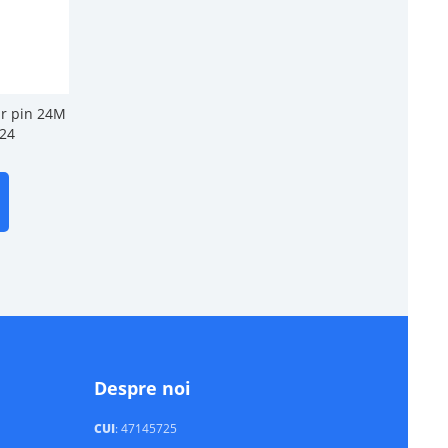
r pin 24M
724
Despre noi
CUI
: 47145725