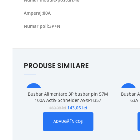
Amperaj:80A
Numar poli:3P+N
PRODUSE SIMILARE
-11%
-15%
Busbar Alimentare 3P busbar pin 57M
Busbar A
100A Acti9 Schneider A9XPH357
63A 
143,05
lei
160,08
lei
ADAUGĂ ÎN COȘ