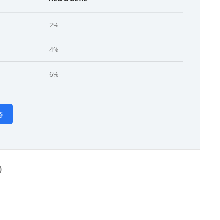
2%
4%
6%
Ș
)