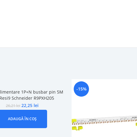
-15%
limentare 1P+N busbar pin 5M
Resi9 Schneider R9PXH205
22,25
lei
26,21
lei
ADAUGĂ ÎN COȘ