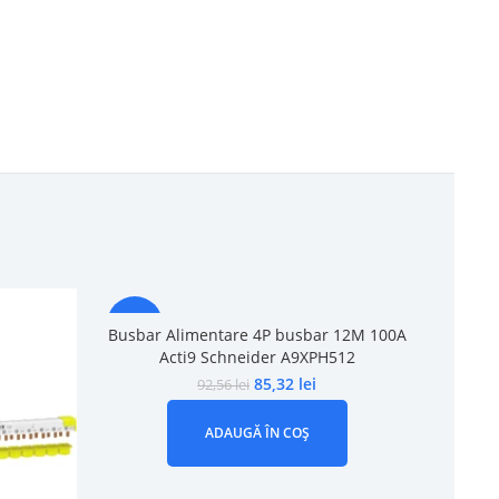
-8%
-13%
Busbar Alimentare 4P busbar 12M 100A
Busba
Acti9 Schneider A9XPH512
10
85,32
lei
92,56
lei
ADAUGĂ ÎN COȘ