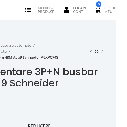
0
erupatoare automate
omate
in 48M Acti9 Schneider A9XPC748
mentare 3P+N busbar
i9 Schneider
REDUCERE