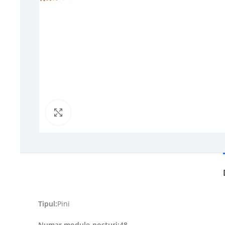
Click to enlarge
Tipul:
Pini
Numar module-posturi:48