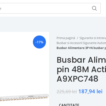
Prima pagină
Sigurante si intr
-17%
Busbar si Accesorii Sigurante Aut
Busbar Alimentare 3P+N busbar p
Busbar Ali
pin 48M Act
A9XPC748
187,94
lei
225,69
lei
CANTITATE