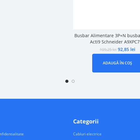
Busbar Alimentare 3P+N busba
Acti9 Schneider A9XPC
92,85
lei
109,25
lei
ADAUGĂ ÎN COȘ
Categorii
nfidentialitate
Cabluri electrice