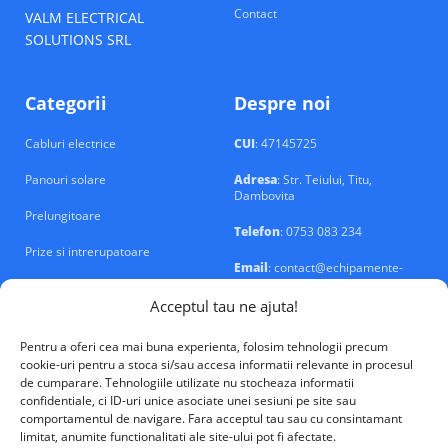
Contact
VALM ELECTRICAL
SOLUTIONS SRL
Categorii
Despre noi
Cabluri electrice
CUI
: 47145725
Panouri solare
Adresa
: Str. Teiului, Titu,
Dambovita
Prelungitoare
Telefon
: 0753 083 234
Prize si intrerupatoare
Email
: contact@echipamente-
electrice.ro
Sigurante si tablouri
Acceptul tau ne ajuta!
Pentru a oferi cea mai buna experienta, folosim tehnologii precum
cookie-uri pentru a stoca si/sau accesa informatii relevante in procesul
de cumparare. Tehnologiile utilizate nu stocheaza informatii
confidentiale, ci ID-uri unice asociate unei sesiuni pe site sau
VALM Electrical Solutions © 2026
comportamentul de navigare. Fara acceptul tau sau cu consintamant
limitat, anumite functionalitati ale site-ului pot fi afectate.