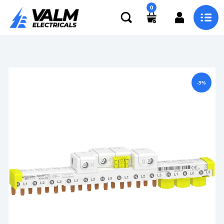
0
-9%