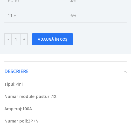
6 - 10
4%
11 +
6%
ADAUGĂ ÎN COȘ
DESCRIERE
Tipul:
Pini
Numar module-posturi:12
Amperaj:100A
Numar poli:3P+N