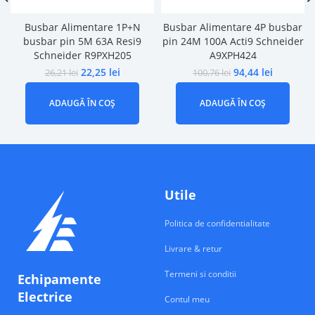
Busbar Alimentare 1P+N
Busbar Alimentare 4P busbar
busbar pin 5M 63A Resi9
pin 24M 100A Acti9 Schneider
Schneider R9PXH205
A9XPH424
22,25
lei
94,44
lei
26,21
lei
100,76
lei
ADAUGĂ ÎN COȘ
ADAUGĂ ÎN COȘ
Utile
Politica de confidentialitate
Livrare & retur
Termeni si conditii
Echipamente
Electrice
Contul meu