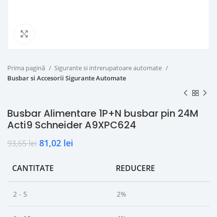
Click to enlarge
Prima pagină
Sigurante si intrerupatoare automate
Busbar si Accesorii Sigurante Automate
Busbar Alimentare 1P+N busbar pin 24M
Acti9 Schneider A9XPC624
81,02
lei
93,65
lei
CANTITATE
REDUCERE
2 - 5
2%