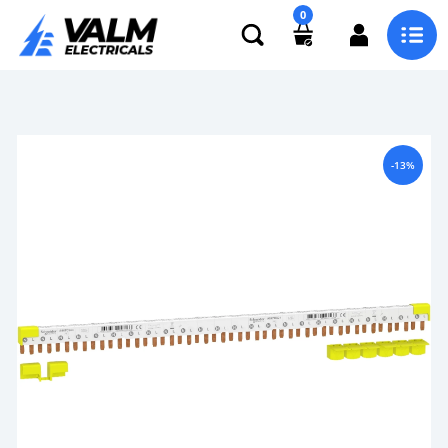
0
-13%