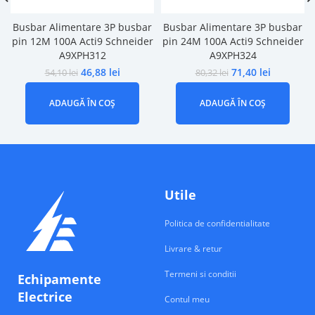
Busbar Alimentare 3P busbar
Busbar Alimentare 3P busbar
pin 12M 100A Acti9 Schneider
pin 24M 100A Acti9 Schneider
A9XPH312
A9XPH324
46,88
lei
71,40
lei
54,10
lei
80,32
lei
ADAUGĂ ÎN COȘ
ADAUGĂ ÎN COȘ
Utile
Politica de confidentialitate
Livrare & retur
Termeni si conditii
Echipamente
Electrice
Contul meu