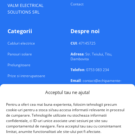
Contact
VALM ELECTRICAL
SOLUTIONS SRL
Categorii
Despre noi
Cabluri electrice
CUI
: 47145725
Panouri solare
Adresa
: Str. Teiului, Titu,
Dambovita
Prelungitoare
Telefon
: 0753 083 234
Prize si intrerupatoare
Email
: contact@echipamente-
electrice.ro
Sigurante si tablouri
Acceptul tau ne ajuta!
Pentru a oferi cea mai buna experienta, folosim tehnologii precum
cookie-uri pentru a stoca si/sau accesa informatii relevante in procesul
de cumparare. Tehnologiile utilizate nu stocheaza informatii
confidentiale, ci ID-uri unice asociate unei sesiuni pe site sau
VALM Electrical Solutions © 2026
comportamentul de navigare. Fara acceptul tau sau cu consintamant
limitat, anumite functionalitati ale site-ului pot fi afectate.