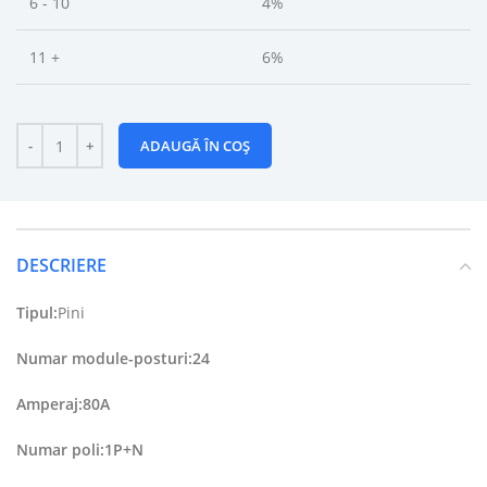
6 - 10
4%
11 +
6%
ADAUGĂ ÎN COȘ
DESCRIERE
Tipul:
Pini
Numar module-posturi:24
Amperaj:80A
Numar poli:1P+N