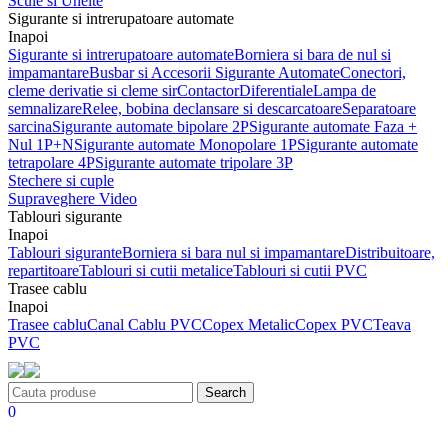
Scule si Unelte
Sigurante si intrerupatoare automate
Inapoi
Sigurante si intrerupatoare automate
Borniera si bara de nul si
impamantare
Busbar si Accesorii Sigurante Automate
Conectori,
cleme derivatie si cleme sir
Contactor
Diferentiale
Lampa de
semnalizare
Relee, bobina declansare si descarcatoare
Separatoare
sarcina
Sigurante automate bipolare 2P
Sigurante automate Faza +
Nul 1P+N
Sigurante automate Monopolare 1P
Sigurante automate
tetrapolare 4P
Sigurante automate tripolare 3P
Stechere si cuple
Supraveghere Video
Tablouri sigurante
Inapoi
Tablouri sigurante
Borniera si bara nul si impamantare
Distribuitoare,
repartitoare
Tablouri si cutii metalice
Tablouri si cutii PVC
Trasee cablu
Inapoi
Trasee cablu
Canal Cablu PVC
Copex Metalic
Copex PVC
Teava
PVC
Search
0
-11%