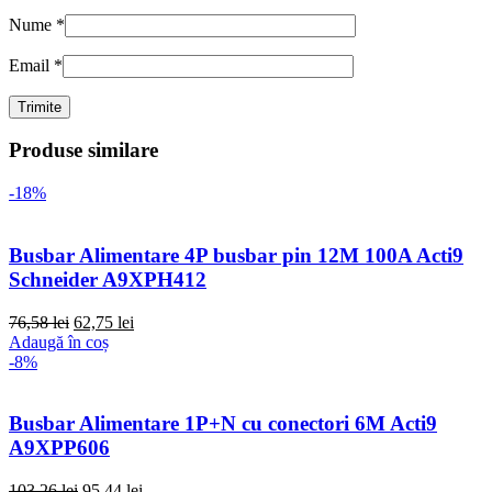
Nume
*
Email
*
Produse similare
-18%
Busbar Alimentare 4P busbar pin 12M 100A Acti9
Schneider A9XPH412
76,58
lei
62,75
lei
Adaugă în coș
-8%
Busbar Alimentare 1P+N cu conectori 6M Acti9
A9XPP606
103,26
lei
95,44
lei