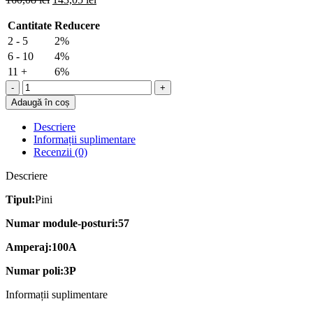
Cantitate
Reducere
2 - 5
2%
6 - 10
4%
11 +
6%
Adaugă în coș
Descriere
Informații suplimentare
Recenzii (0)
Descriere
Tipul:
Pini
Numar module-posturi:57
Amperaj:100A
Numar poli:3P
Informații suplimentare