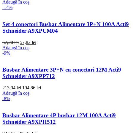
Adaugă în coș
-14%
Set 4 conectori Busbar Alimentare 3P+N 100A Acti9
Schneider A9XPCM04
67,20
lei
57,82
lei
Adaugă în coș
-9%
Busbar Alimentare 3P+N cu conectori 12M Acti9
Schneider A9XPP712
213,94
lei
194,86
lei
Adaugă în coș
-8%
Busbar Alimentare 4P busbar 12M 100A Acti9
Schneider A9XPH512