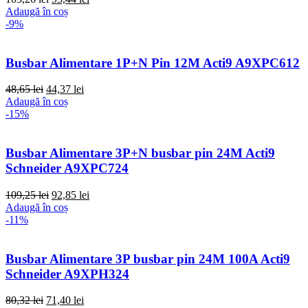
Adaugă în coș
-9%
Busbar Alimentare 1P+N Pin 12M Acti9 A9XPC612
48,65
lei
44,37
lei
Adaugă în coș
-15%
Busbar Alimentare 3P+N busbar pin 24M Acti9
Schneider A9XPC724
109,25
lei
92,85
lei
Adaugă în coș
-11%
Busbar Alimentare 3P busbar pin 24M 100A Acti9
Schneider A9XPH324
80,32
lei
71,40
lei