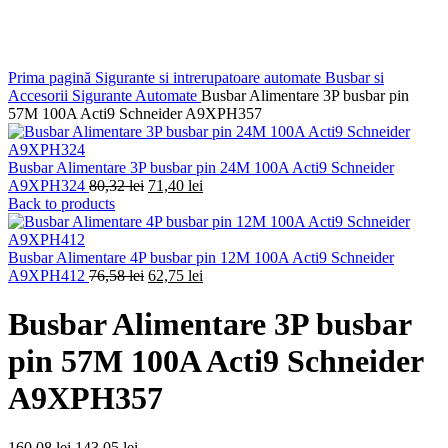
Click to enlarge
Prima pagină
Sigurante si intrerupatoare automate
Busbar si
Accesorii Sigurante Automate
Busbar Alimentare 3P busbar pin
57M 100A Acti9 Schneider A9XPH357
Busbar Alimentare 3P busbar pin 24M 100A Acti9 Schneider
A9XPH324
80,32
lei
71,40
lei
Back to products
Busbar Alimentare 4P busbar pin 12M 100A Acti9 Schneider
A9XPH412
76,58
lei
62,75
lei
Busbar Alimentare 3P busbar
pin 57M 100A Acti9 Schneider
A9XPH357
160,08
lei
143,05
lei