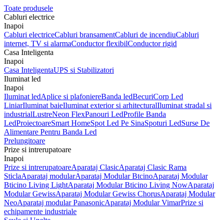
Toate produsele
Cabluri electrice
Inapoi
Cabluri electrice
Cabluri bransament
Cabluri de incendiu
Cabluri
internet, TV si alarma
Conductor flexibil
Conductor rigid
Casa Inteligenta
Inapoi
Casa Inteligenta
UPS si Stabilizatori
Iluminat led
Inapoi
Iluminat led
Aplice si plafoniere
Banda led
Becuri
Corp Led
Liniar
Iluminat baie
Iluminat exterior si arhitectural
Iluminat stradal si
industrial
Lustre
Neon Flex
Panouri Led
Profile Banda
Led
Proiectoare
Smart Home
Spot Led Pe Sina
Spoturi Led
Surse De
Alimentare Pentru Banda Led
Prelungitoare
Prize si intrerupatoare
Inapoi
Prize si intrerupatoare
Aparataj Clasic
Aparataj Clasic Rama
Sticla
Aparataj modular
Aparataj Modular Btcino
Aparataj Modular
Bticino Living Light
Aparataj Modular Bticino Living Now
Aparataj
Modular Gewiss
Aparataj Modular Gewiss Chorus
Aparataj Modular
Neo
Aparataj modular Panasonic
Aparataj Modular Vimar
Prize si
echipamente industriale