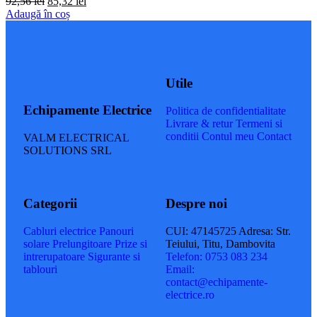
92,56
lei
85,32
lei
Adaugă în coș
Utile
Echipamente Electrice
Politica de confidentialitate
Livrare & retur
Termeni si
conditii
Contul meu
Contact
VALM ELECTRICAL
SOLUTIONS SRL
Categorii
Despre noi
Cabluri electrice
Panouri
CUI
: 47145725
Adresa
: Str.
solare
Prelungitoare
Prize si
Teiului, Titu, Dambovita
intrerupatoare
Sigurante si
Telefon
: 0753 083 234
tablouri
Email
:
contact@echipamente-
electrice.ro