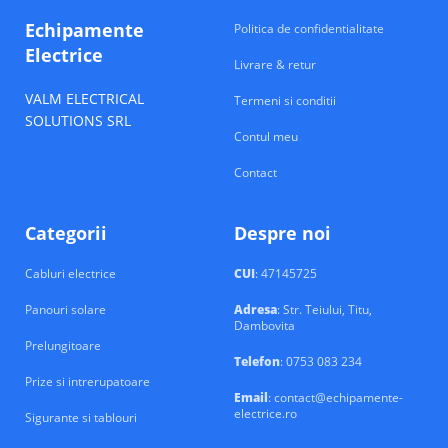
Echipamente
Politica de confidentialitate
Electrice
Livrare & retur
VALM ELECTRICAL
Termeni si conditii
SOLUTIONS SRL
Contul meu
Contact
Categorii
Despre noi
Cabluri electrice
CUI
: 47145725
Panouri solare
Adresa
: Str. Teiului, Titu,
Dambovita
Prelungitoare
Telefon
: 0753 083 234
Prize si intrerupatoare
Email
: contact@echipamente-
electrice.ro
Sigurante si tablouri