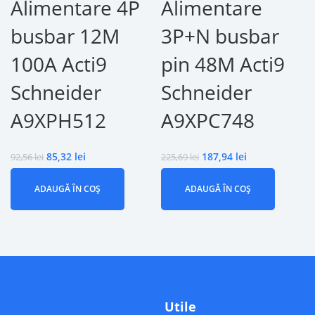
Alimentare 4P
Alimentare
busbar 12M
3P+N busbar
100A Acti9
pin 48M Acti9
Schneider
Schneider
A9XPH512
A9XPC748
85,32
lei
187,94
lei
92,56
lei
225,69
lei
ADAUGĂ ÎN COȘ
ADAUGĂ ÎN COȘ
Utile