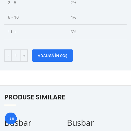
2 - 5
2%
6 - 10
4%
11 +
6%
ADAUGĂ ÎN COȘ
PRODUSE SIMILARE
-17%
-14%
-10%
-11%
-13%
-19%
-13%
-8%
Busbar
Busbar