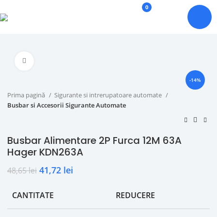
0
Click to enlarge
-14%
Prima pagină
Sigurante si intrerupatoare automate
Busbar si Accesorii Sigurante Automate
Busbar Alimentare 2P Furca 12M 63A
Hager KDN263A
41,72
lei
48,65
lei
CANTITATE
REDUCERE