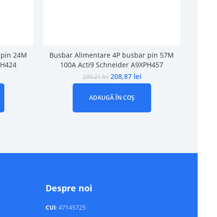
 pin 24M
Busbar Alimentare 4P busbar pin 57M
Busba
PH424
100A Acti9 Schneider A9XPH457
10
208,87
lei
239,21
lei
ADAUGĂ ÎN COȘ
Despre noi
CUI
: 47145725