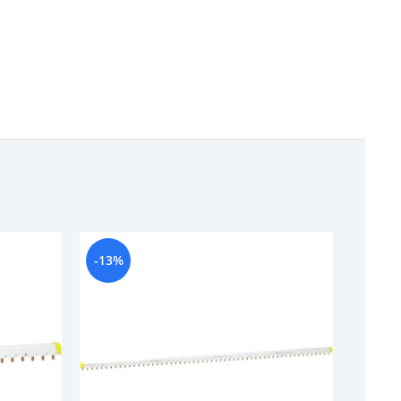
-13%
-9%