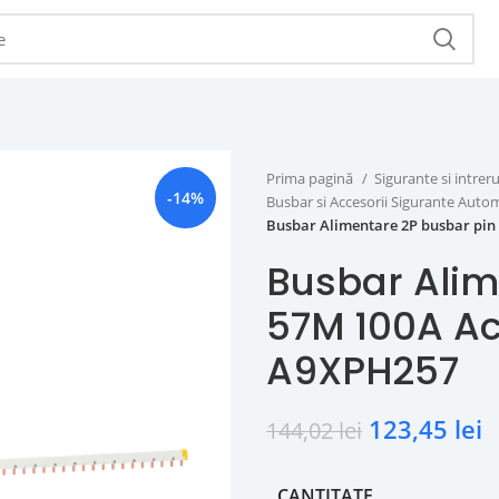
Prima pagină
Sigurante si intr
-14%
Busbar si Accesorii Sigurante Aut
Busbar Alimentare 2P busbar pin
Busbar Alim
57M 100A Ac
A9XPH257
123,45
lei
144,02
lei
CANTITATE