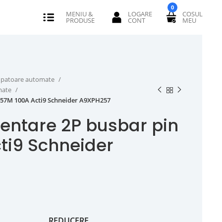
0
erupatoare automate
omate
 57M 100A Acti9 Schneider A9XPH257
entare 2P busbar pin
ti9 Schneider
REDUCERE