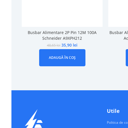
Busbar Alimentare 2P Pin 12M 100A
Busbar A
Schneider A9XPH212
Ac
35,90
lei
48,65
lei
ADAUGĂ ÎN COȘ
Utile
Politica de co