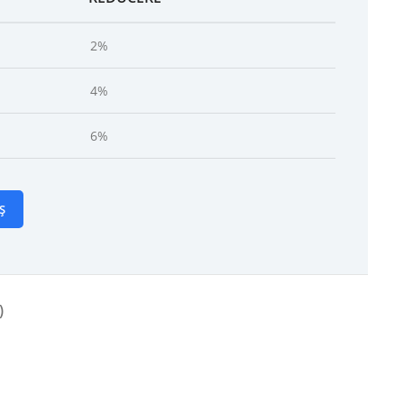
2%
4%
6%
Ș
)