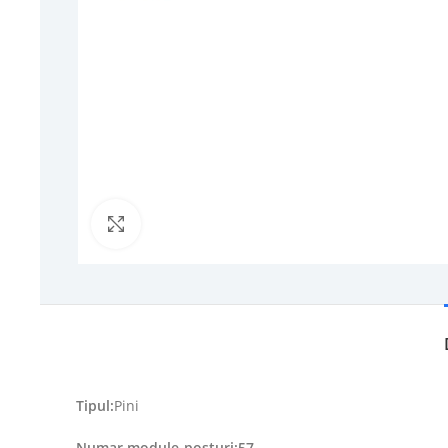
Click to enlarge
Tipul:
Pini
Numar module-posturi:57