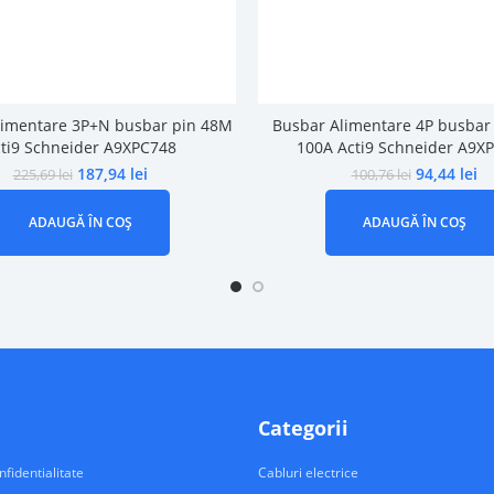
limentare 3P+N busbar pin 48M
Busbar Alimentare 4P busbar
ti9 Schneider A9XPC748
100A Acti9 Schneider A9X
187,94
lei
94,44
lei
225,69
lei
100,76
lei
ADAUGĂ ÎN COȘ
ADAUGĂ ÎN COȘ
Categorii
nfidentialitate
Cabluri electrice