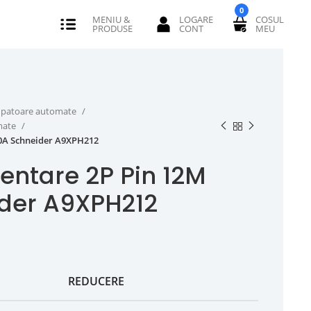
0
erupatoare automate
omate
00A Schneider A9XPH212
entare 2P Pin 12M
der A9XPH212
REDUCERE