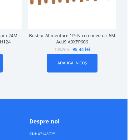
 pin 24M
Busbar Alimentare 1P+N cu conectori 6M
Set 4 C
PH124
Acti9 A9XPP606
63A
95,44
lei
103,26
lei
ADAUGĂ ÎN COȘ
Despre noi
CUI
: 47145725