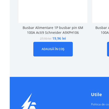
Busbar Alimentare 1P busbar pin 6M
Busbar 
100A Acti9 Schneider A9XPH106
100A
19,96
lei
27,93
lei
ADAUGĂ ÎN COȘ
Utile
Politica de co