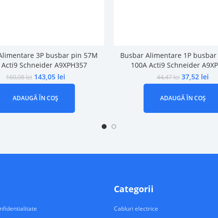
Alimentare 3P busbar pin 57M
Busbar Alimentare 1P busbar
 Acti9 Schneider A9XPH357
100A Acti9 Schneider A9X
143,05
lei
37,52
lei
160,08
lei
44,47
lei
ADAUGĂ ÎN COȘ
ADAUGĂ ÎN COȘ
Categorii
nfidentialitate
Cabluri electrice