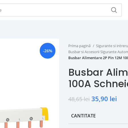
Prima pagină
Sigurante si intr
-26%
Busbar si Accesorii Sigurante Aut
Busbar Alimentare 2P Pin 12M 1
Busbar Alim
100A Schnei
35,90
lei
48,65
lei
CANTITATE