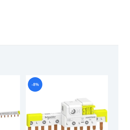
-8%
-13%