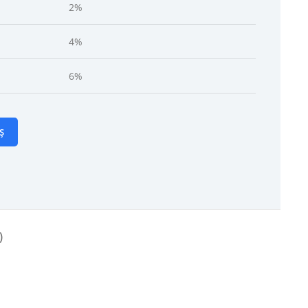
2%
4%
6%
Ș
)