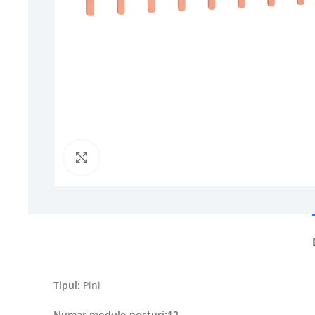
Click to enlarge
Tipul:
Pini
Numar module-posturi:12