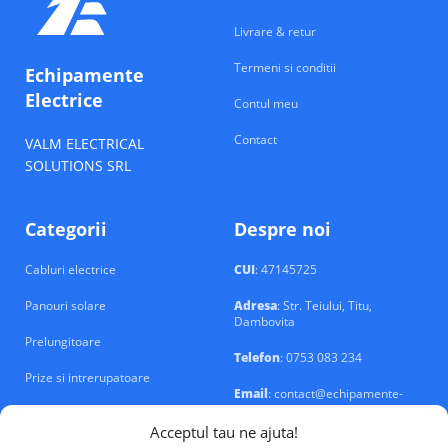
Livrare & retur
Termeni si conditii
Echipamente
Electrice
Contul meu
Contact
VALM ELECTRICAL
SOLUTIONS SRL
Categorii
Despre noi
Cabluri electrice
CUI
: 47145725
Panouri solare
Adresa
: Str. Teiului, Titu,
Dambovita
Prelungitoare
Telefon
: 0753 083 234
Prize si intrerupatoare
Email
: contact@echipamente-
electrice.ro
Sigurante si tablouri
Acceptul tau ne ajuta!