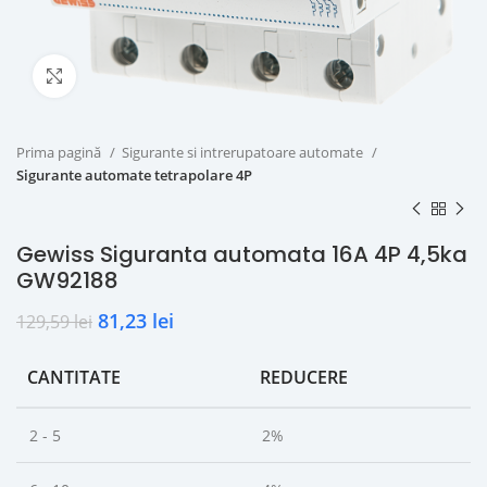
Click to enlarge
Prima pagină
Sigurante si intrerupatoare automate
Sigurante automate tetrapolare 4P
Gewiss Siguranta automata 16A 4P 4,5ka
GW92188
81,23
lei
129,59
lei
CANTITATE
REDUCERE
2 - 5
2%