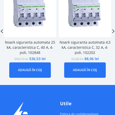
Noark siguranta automata 25
Noark siguranta automata 4,5
kA, caracteristica C, 40 A, 4-
kA, caracteristica C, 32 A, 4-
poli, 102848
poli, 102202
536,53
lei
88,06
lei
590,19
lei
97,86
lei
ADAUGĂ ÎN COȘ
ADAUGĂ ÎN COȘ
Utile
Politica de confidentialitate