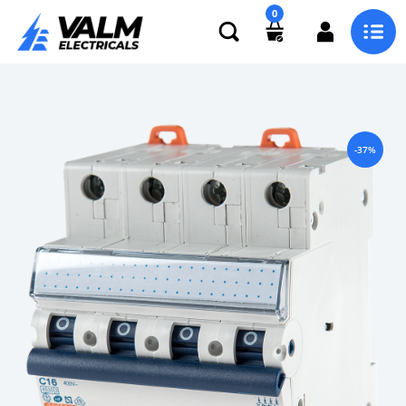
0
-37%