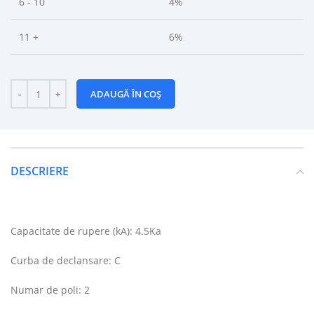
6 - 10
4%
11 +
6%
ADAUGĂ ÎN COȘ
DESCRIERE
Capacitate de rupere (kA): 4.5Ka
Curba de declansare: C
Numar de poli: 2