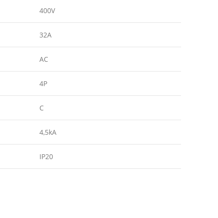
400V
32A
AC
4P
C
4,5kA
IP20