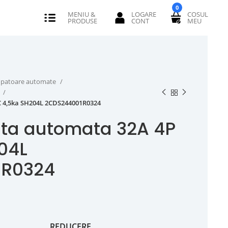
0
erupatoare automate
P
C 4,5ka SH204L 2CDS244001R0324
nta automata 32A 4P
04L
1R0324
REDUCERE