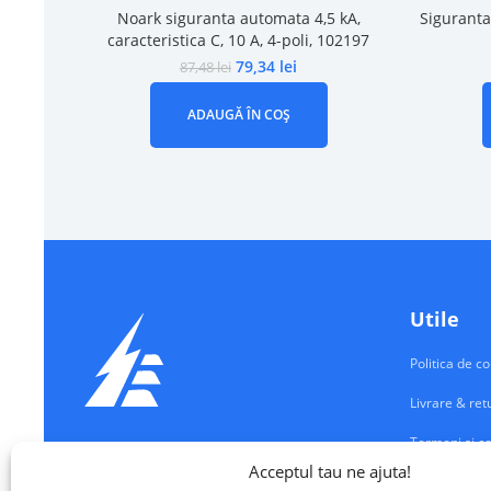
Noark siguranta automata 4,5 kA,
Sigurant
caracteristica C, 10 A, 4-poli, 102197
79,34
lei
87,48
lei
ADAUGĂ ÎN COȘ
Utile
Politica de co
Livrare & ret
Termeni si co
Echipamente Electrice
Acceptul tau ne ajuta!
Contul meu