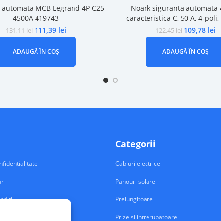
a automata MCB Legrand 4P C25
Noark siguranta automata 4
4500A 419743
caracteristica C, 50 A, 4-poli
111,39
lei
109,78
lei
131,11
lei
122,45
lei
ADAUGĂ ÎN COȘ
ADAUGĂ ÎN COȘ
Categorii
nfidentialitate
Cabluri electrice
ur
Panouri solare
nditii
Prelungitoare
Prize si intrerupatoare