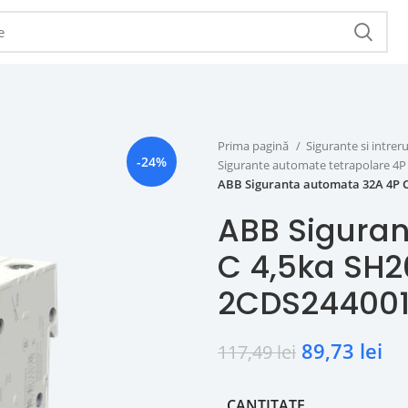
Prima pagină
Sigurante si intr
-24%
Sigurante automate tetrapolare 4
ABB Siguranta automata 32A 4P 
ABB Sigura
C 4,5ka SH2
2CDS24400
89,73
lei
117,49
lei
CANTITATE