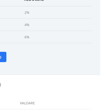
2%
4%
6%
Ș
)
VALOARE