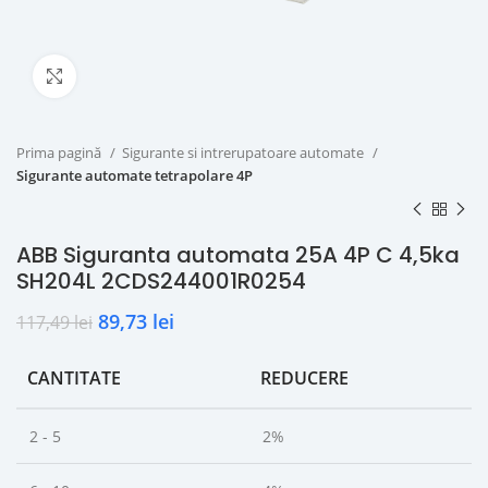
Click to enlarge
Prima pagină
Sigurante si intrerupatoare automate
Sigurante automate tetrapolare 4P
ABB Siguranta automata 25A 4P C 4,5ka
SH204L 2CDS244001R0254
89,73
lei
117,49
lei
CANTITATE
REDUCERE
2 - 5
2%