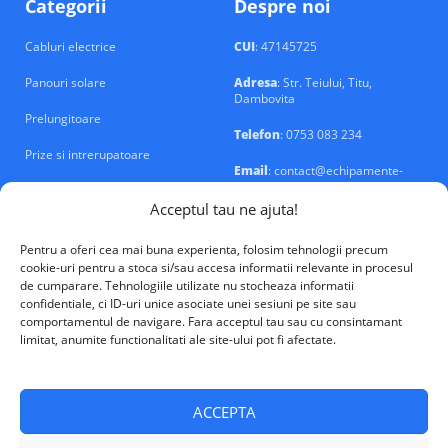
Categorii
Despre noi
Cabluri electrice
CUI
: 47145725
Panouri solare
Adresa
: Str. Teiului, Titu,
Dambovita
Prelungitoare
Telefon
: 0753 083 234
Prize si intrerupatoare
Email
: contact@echipamente-
electrice.ro
Sigurante si tablouri
Acceptul tau ne ajuta!
Pentru a oferi cea mai buna experienta, folosim tehnologii precum
cookie-uri pentru a stoca si/sau accesa informatii relevante in procesul
de cumparare. Tehnologiile utilizate nu stocheaza informatii
confidentiale, ci ID-uri unice asociate unei sesiuni pe site sau
VALM Electrical Solutions © 2026
comportamentul de navigare. Fara acceptul tau sau cu consintamant
limitat, anumite functionalitati ale site-ului pot fi afectate.
ACCEPTA