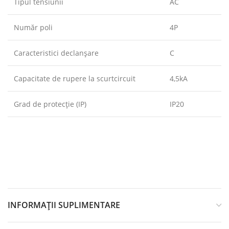
Tipul tensiunii
AC
Număr poli
4P
Caracteristici declanşare
C
Capacitate de rupere la scurtcircuit
4,5kA
Grad de protecție (IP)
IP20
INFORMAȚII SUPLIMENTARE