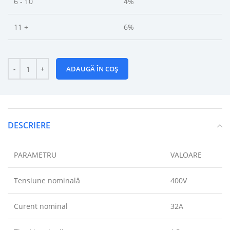
6 - 10
4%
11 +
6%
ADAUGĂ ÎN COȘ
DESCRIERE
PARAMETRU
VALOARE
Tensiune nominală
400V
Curent nominal
32A