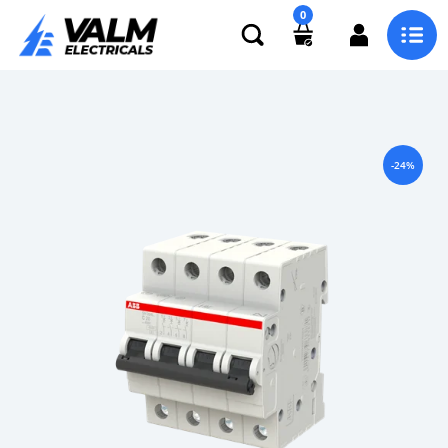
0
-24%