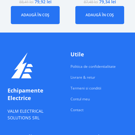
79,92
lei
79,34
lei
88,41
lei
87,48
lei
ADAUGĂ ÎN COȘ
ADAUGĂ ÎN COȘ
Utile
Politica de confidentialitate
Livrare & retur
Termeni si conditii
Echipamente
Electrice
Contul meu
Contact
VALM ELECTRICAL
SOLUTIONS SRL