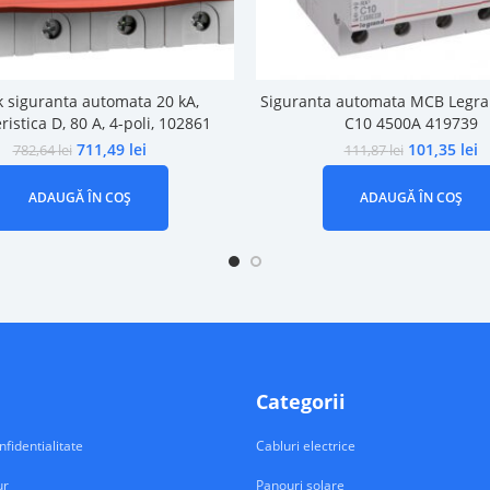
 siguranta automata 20 kA,
Siguranta automata MCB Legra
ristica D, 80 A, 4-poli, 102861
C10 4500A 419739
711,49
lei
101,35
lei
782,64
lei
111,87
lei
ADAUGĂ ÎN COȘ
ADAUGĂ ÎN COȘ
Categorii
nfidentialitate
Cabluri electrice
ur
Panouri solare