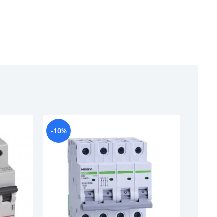
-10%
-9%