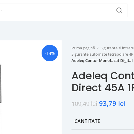
Prima pagină
Sigurante si intr
-14%
Sigurante automate tetrapolare 4
Adeleq Contor Monofazat Digital 
Adeleq Cont
Direct 45A 
93,79
lei
109,49
lei
CANTITATE