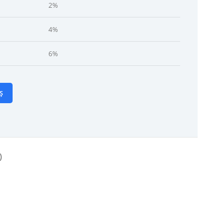
2%
4%
6%
Ș
)