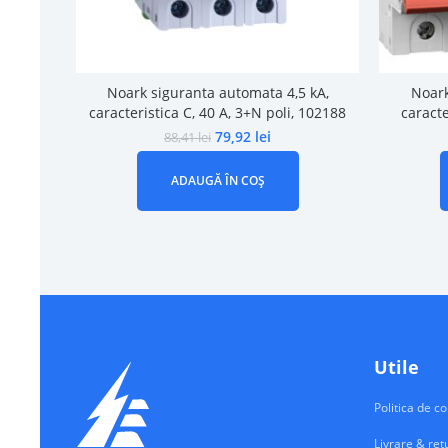
Noark siguranta automata 4,5 kA,
Noark
caracteristica C, 40 A, 3+N poli, 102188
caracte
79,92
lei
88,41
lei
ADAUGĂ ÎN COȘ
Utile
Politica de co
Livrare & ret