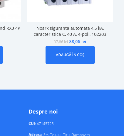
nd RX3 4P
Noark siguranta automata 4,5 kA,
Siguran
caracteristica C, 40 A, 4-poli, 102203
88,06
lei
97,86
lei
ADAUGĂ ÎN COȘ
Despre noi
CUI
: 47145725
Adresa
: Str. Teiului, Titu, Dambovita