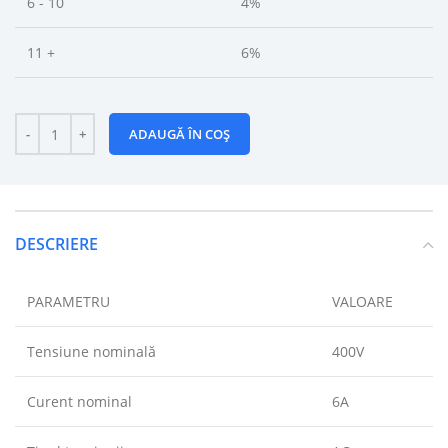
6 - 10
4%
11 +
6%
ADAUGĂ ÎN COȘ
DESCRIERE
PARAMETRU
VALOARE
Tensiune nominală
400V
Curent nominal
6A