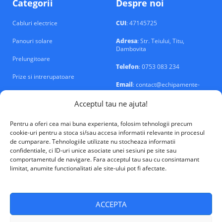
Categorii
Despre noi
Cabluri electrice
CUI
: 47145725
Panouri solare
Adresa
: Str. Teiului, Titu,
Dambovita
Prelungitoare
Telefon
: 0753 083 234
Prize si intrerupatoare
Email
: contact@echipamente-
electrice.ro
Sigurante si tablouri
Acceptul tau ne ajuta!
Pentru a oferi cea mai buna experienta, folosim tehnologii precum
cookie-uri pentru a stoca si/sau accesa informatii relevante in procesul
de cumparare. Tehnologiile utilizate nu stocheaza informatii
confidentiale, ci ID-uri unice asociate unei sesiuni pe site sau
VALM Electrical Solutions © 2026
comportamentul de navigare. Fara acceptul tau sau cu consintamant
limitat, anumite functionalitati ale site-ului pot fi afectate.
ACCEPTA