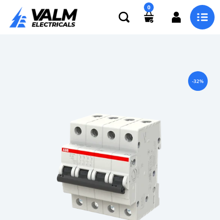
0
-32%