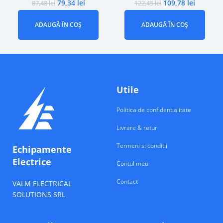
79,34
lei
109,78
lei
87,48
lei
122,45
lei
ADAUGĂ ÎN COȘ
ADAUGĂ ÎN COȘ
Utile
Politica de confidentialitate
Livrare & retur
Termeni si conditii
Echipamente
Electrice
Contul meu
Contact
VALM ELECTRICAL
SOLUTIONS SRL