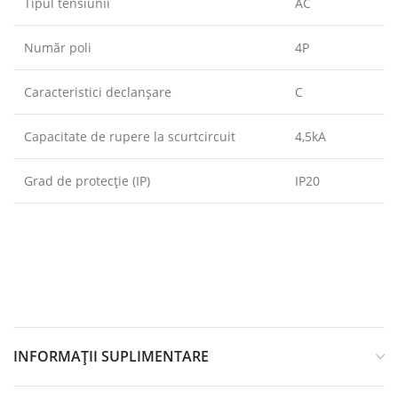
Tipul tensiunii
AC
Număr poli
4P
Caracteristici declanşare
C
Capacitate de rupere la scurtcircuit
4,5kA
Grad de protecție (IP)
IP20
INFORMAȚII SUPLIMENTARE