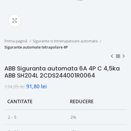
Click to enlarge
Prima pagină
Sigurante si intrerupatoare automate
Sigurante automate tetrapolare 4P
ABB Siguranta automata 6A 4P C 4,5ka
ABB SH204L 2CDS244001R0064
91,80
lei
134,05
lei
CANTITATE
REDUCERE
2 - 5
2%