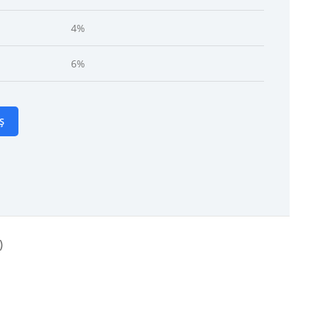
4%
6%
Ș
)