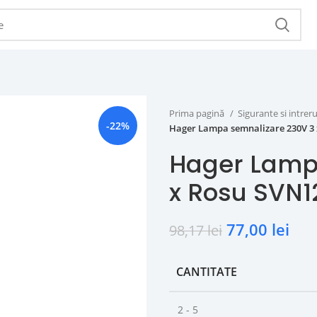
Prima pagină
Sigurante si intr
-22%
Hager Lampa semnalizare 230V 3
Hager Lamp
x Rosu SVN1
77,00
lei
98,17
lei
CANTITATE
2 - 5