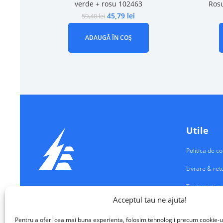
verde + rosu 102463
Ros
45,79
lei
59,40
lei
ADAUGĂ ÎN COȘ
Utile
Politica de co
Livrare & ret
Termeni si co
Echipamente Electrice
Acceptul tau ne ajuta!
Contul meu
VALM ELECTRICAL SOLUTIONS SRL
Pentru a oferi cea mai buna experienta, folosim tehnologii precum cookie-u
Contact