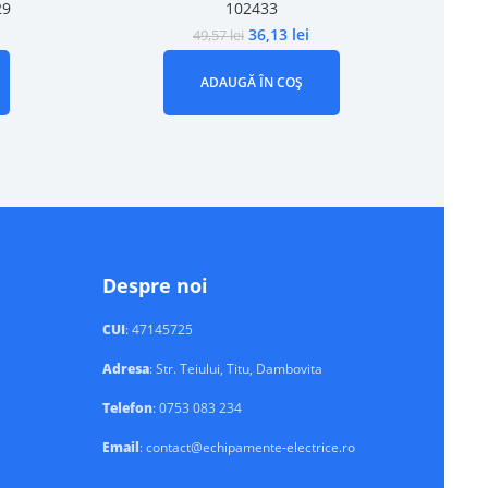
29
102433
36,13
lei
49,57
lei
ADAUGĂ ÎN COȘ
Despre noi
CUI
: 47145725
Adresa
: Str. Teiului, Titu, Dambovita
Telefon
: 0753 083 234
Email
: contact@echipamente-electrice.ro