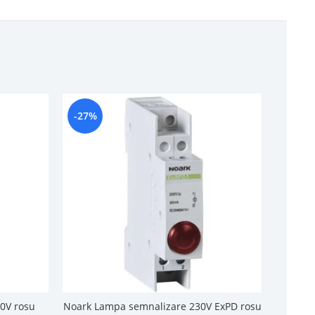
-27%
-11%
0V rosu
Noark Lampa semnalizare 230V ExPD rosu
Hager L