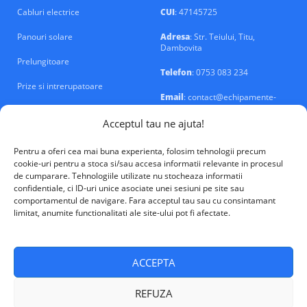
Cabluri electrice
CUI
: 47145725
Panouri solare
Adresa
: Str. Teiului, Titu,
Dambovita
Prelungitoare
Telefon
: 0753 083 234
Prize si intrerupatoare
Email
: contact@echipamente-
electrice.ro
Sigurante si tablouri
Acceptul tau ne ajuta!
Pentru a oferi cea mai buna experienta, folosim tehnologii precum
cookie-uri pentru a stoca si/sau accesa informatii relevante in procesul
de cumparare. Tehnologiile utilizate nu stocheaza informatii
confidentiale, ci ID-uri unice asociate unei sesiuni pe site sau
VALM Electrical Solutions © 2026
comportamentul de navigare. Fara acceptul tau sau cu consintamant
limitat, anumite functionalitati ale site-ului pot fi afectate.
ACCEPTA
REFUZA