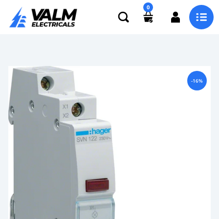
0
-16%