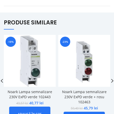
PRODUSE SIMILARE
-18%
-23%
Noark Lampa semnalizare
Noark Lampa semnalizare
230V ExPD verde 102443
230V ExPD verde + rosu
102463
40,77
lei
49,57
lei
45,79
lei
59,40
lei