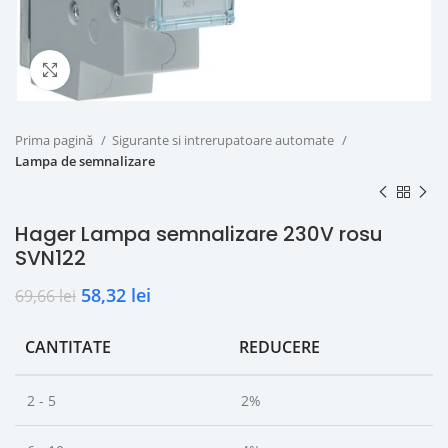
Click to enlarge
Prima pagină
Sigurante si intrerupatoare automate
Lampa de semnalizare
Hager Lampa semnalizare 230V rosu
SVN122
58,32
lei
69,66
lei
CANTITATE
REDUCERE
2 - 5
2%