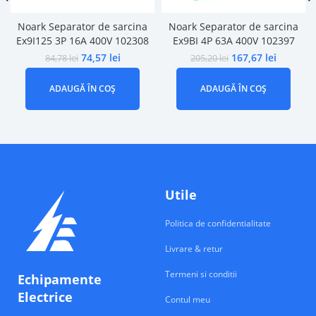
Noark Separator de sarcina
Noark Separator de sarcina
Ex9I125 3P 16A 400V 102308
Ex9BI 4P 63A 400V 102397
74,57
lei
167,67
lei
84,78
lei
205,20
lei
ADAUGĂ ÎN COȘ
ADAUGĂ ÎN COȘ
Utile
Politica de confidentialitate
Livrare & retur
Termeni si conditii
Echipamente
Electrice
Contul meu