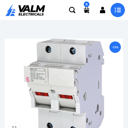
0
-19%