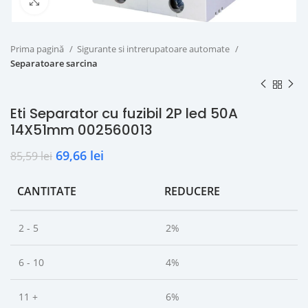
Click to enlarge
Prima pagină
Sigurante si intrerupatoare automate
Separatoare sarcina
Eti Separator cu fuzibil 2P led 50A
14X51mm 002560013
69,66
lei
85,59
lei
CANTITATE
REDUCERE
2 - 5
2%
6 - 10
4%
11 +
6%