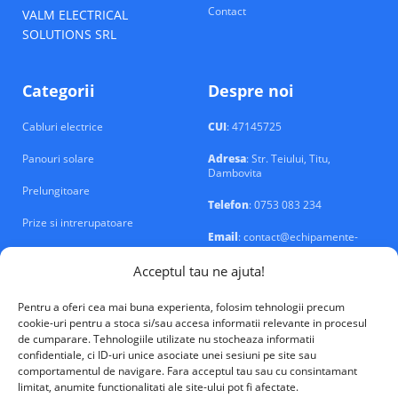
Contact
VALM ELECTRICAL
SOLUTIONS SRL
Categorii
Despre noi
Cabluri electrice
CUI
: 47145725
Panouri solare
Adresa
: Str. Teiului, Titu,
Dambovita
Prelungitoare
Telefon
: 0753 083 234
Prize si intrerupatoare
Email
: contact@echipamente-
electrice.ro
Sigurante si tablouri
Acceptul tau ne ajuta!
Pentru a oferi cea mai buna experienta, folosim tehnologii precum
cookie-uri pentru a stoca si/sau accesa informatii relevante in procesul
de cumparare. Tehnologiile utilizate nu stocheaza informatii
confidentiale, ci ID-uri unice asociate unei sesiuni pe site sau
VALM Electrical Solutions © 2026
comportamentul de navigare. Fara acceptul tau sau cu consintamant
limitat, anumite functionalitati ale site-ului pot fi afectate.