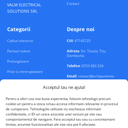
Contact
VALM ELECTRICAL
SOLUTIONS SRL
Categorii
Despre noi
Cabluri electrice
CUI
: 47145725
Panouri solare
Adresa
: Str. Teiului, Titu,
Dambovita
Prelungitoare
Telefon
: 0753 083 234
Prize si intrerupatoare
Email
: contact@echipamente-
electrice.ro
Sigurante si tablouri
Acceptul tau ne ajuta!
Pentru a oferi cea mai buna experienta, folosim tehnologii precum
cookie-uri pentru a stoca si/sau accesa informatii relevante in procesul
de cumparare. Tehnologiile utilizate nu stocheaza informatii
confidentiale, ci ID-uri unice asociate unei sesiuni pe site sau
VALM Electrical Solutions © 2026
comportamentul de navigare. Fara acceptul tau sau cu consintamant
limitat, anumite functionalitati ale site-ului pot fi afectate.