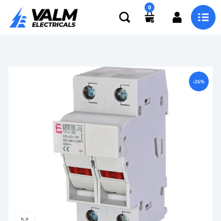
0
-26%