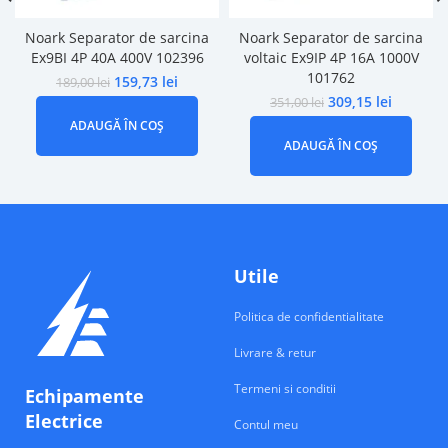
Noark Separator de sarcina
Noark Separator de sarcina
Ex9BI 4P 40A 400V 102396
voltaic Ex9IP 4P 16A 1000V
101762
159,73
lei
189,00
lei
309,15
lei
351,00
lei
ADAUGĂ ÎN COȘ
ADAUGĂ ÎN COȘ
Utile
Politica de confidentialitate
Livrare & retur
Termeni si conditii
Echipamente
Electrice
Contul meu