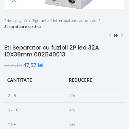
Click to enlarge
Prima pagină
Sigurante si intrerupatoare automate
Separatoare sarcina
Eti Separator cu fuzibil 2P led 32A
10X38mm 002540013
47,57
lei
64,26
lei
CANTITATE
REDUCERE
2 - 5
2%
6 - 10
4%
11 +
6%