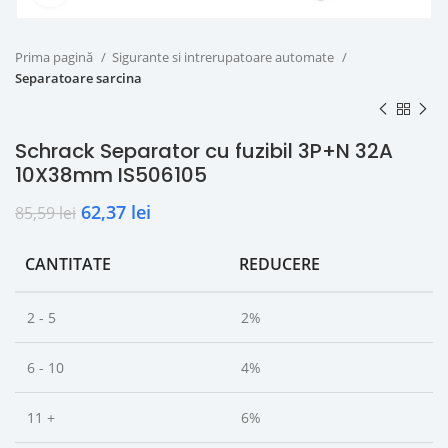
Prima pagină
Sigurante si intrerupatoare automate
Separatoare sarcina
Schrack Separator cu fuzibil 3P+N 32A
10X38mm IS506105
62,37
lei
85,59
lei
CANTITATE
REDUCERE
2 - 5
2%
6 - 10
4%
11 +
6%