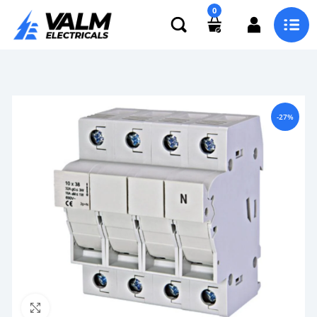
0
-27%
Click to enlarge