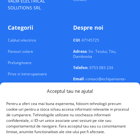
VALM ELECTRICAL
SOLUTIONS SRL
Categorii
Despre noi
Cabluri electrice
CUI
: 47145725
Panouri solare
Adresa
: Str. Teiului, Titu,
Dambovita
Prelungitoare
Telefon
: 0753 083 234
Prize si intrerupatoare
Email
: contact@echipamente-
electrice.ro
Sigurante si tablouri
Acceptul tau ne ajuta!
Pentru a oferi cea mai buna experienta, folosim tehnologii precum
cookie-uri pentru a stoca si/sau accesa informatii relevante in procesul
de cumparare. Tehnologiile utilizate nu stocheaza informatii
confidentiale, ci ID-uri unice asociate unei sesiuni pe site sau
VALM Electrical Solutions © 2026
comportamentul de navigare. Fara acceptul tau sau cu consintamant
limitat, anumite functionalitati ale site-ului pot fi afectate.