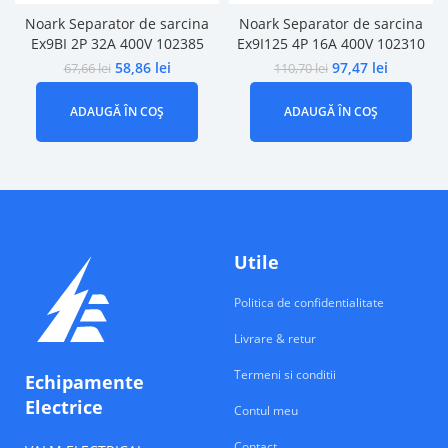
Noark Separator de sarcina
Noark Separator de sarcina
Ex9BI 2P 32A 400V 102385
Ex9I125 4P 16A 400V 102310
58,86
lei
97,47
lei
67,66
lei
110,70
lei
ADAUGĂ ÎN COȘ
ADAUGĂ ÎN COȘ
Utile
Politica de confidentialitate
Livrare & retur
Termeni si conditii
Echipamente
Electrice
Contul meu
Contact