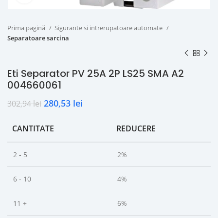
Prima pagină
Sigurante si intrerupatoare automate
Separatoare sarcina
Eti Separator PV 25A 2P LS25 SMA A2
004660061
280,53
lei
302,94
lei
CANTITATE
REDUCERE
2 - 5
2%
6 - 10
4%
11 +
6%