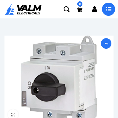
0
-7%
Click to enlarge