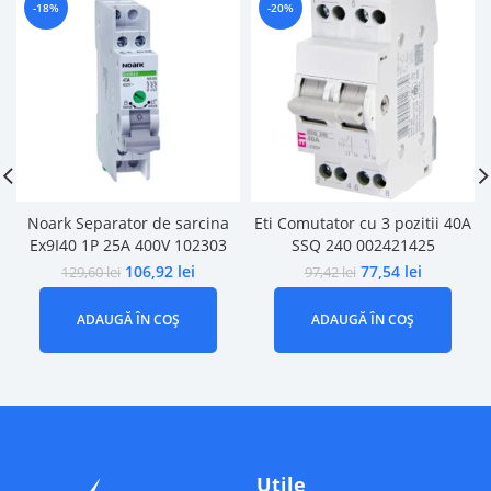
-18%
-20%
Noark Separator de sarcina
Eti Comutator cu 3 pozitii 40A
Ex9I40 1P 25A 400V 102303
SSQ 240 002421425
106,92
lei
77,54
lei
129,60
lei
97,42
lei
ADAUGĂ ÎN COȘ
ADAUGĂ ÎN COȘ
Utile