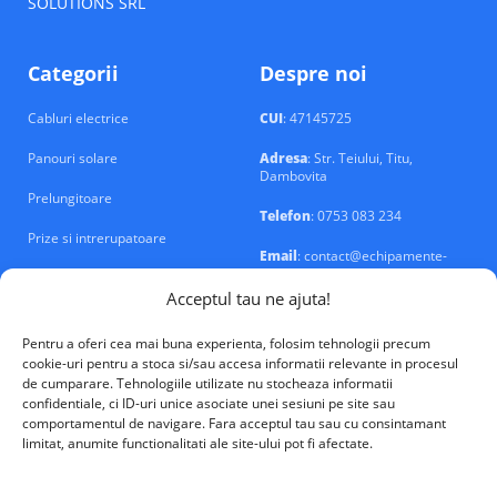
SOLUTIONS SRL
Categorii
Despre noi
Cabluri electrice
CUI
: 47145725
Panouri solare
Adresa
: Str. Teiului, Titu,
Dambovita
Prelungitoare
Telefon
: 0753 083 234
Prize si intrerupatoare
Email
: contact@echipamente-
electrice.ro
Sigurante si tablouri
Acceptul tau ne ajuta!
Pentru a oferi cea mai buna experienta, folosim tehnologii precum
cookie-uri pentru a stoca si/sau accesa informatii relevante in procesul
de cumparare. Tehnologiile utilizate nu stocheaza informatii
confidentiale, ci ID-uri unice asociate unei sesiuni pe site sau
VALM Electrical Solutions © 2026
comportamentul de navigare. Fara acceptul tau sau cu consintamant
limitat, anumite functionalitati ale site-ului pot fi afectate.