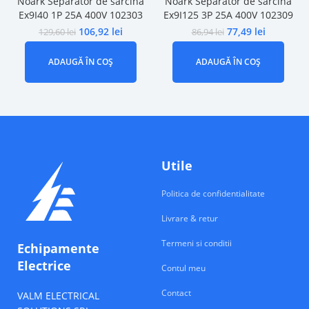
Noark Separator de sarcina
Noark Separator de sarcina
Ex9I40 1P 25A 400V 102303
Ex9I125 3P 25A 400V 102309
106,92
lei
77,49
lei
129,60
lei
86,94
lei
ADAUGĂ ÎN COȘ
ADAUGĂ ÎN COȘ
Utile
Politica de confidentialitate
Livrare & retur
Termeni si conditii
Echipamente
Electrice
Contul meu
Contact
VALM ELECTRICAL