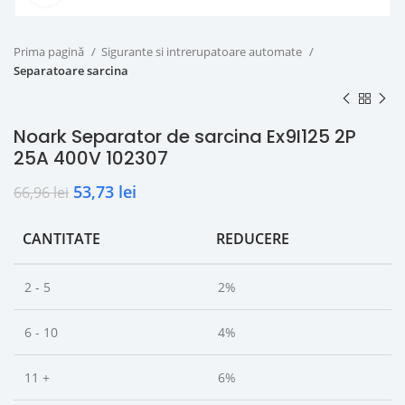
Prima pagină
Sigurante si intrerupatoare automate
Separatoare sarcina
Noark Separator de sarcina Ex9I125 2P
25A 400V 102307
53,73
lei
66,96
lei
CANTITATE
REDUCERE
2 - 5
2%
6 - 10
4%
11 +
6%