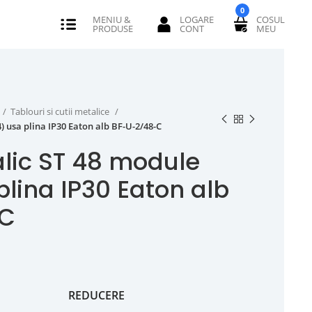
0
Tablouri si cutii metalice
) usa plina IP30 Eaton alb BF-U-2/48-C
lic ST 48 module
lina IP30 Eaton alb
-C
REDUCERE