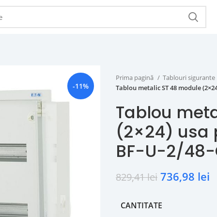
Prima pagină
Tablouri sigurante
-11%
Tablou metalic ST 48 module (2×24
Tablou meta
(2×24) usa p
BF-U-2/48
736,98
lei
829,41
lei
CANTITATE