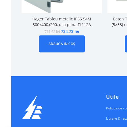
Hager Tablou metalic IP65 54M
Eaton 
500x400x200, usa plina FL112A
(5×33) u
734,73
lei
761,62
lei
ADAUGĂ ÎN COȘ
Utile
Politica de co
Livrare & ret