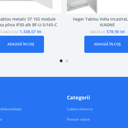
Tablou metalic ST 165 module
Hager Tablou Volta incastra
sa plina IP30 alb BF-U-5/165-C
VU60NE
1.338,07
lei
578,90
lei
1.449,11
lei
640,55
lei
ADAUGĂ ÎN COȘ
ADAUGĂ ÎN COȘ
Categorii
nfidentialitate
Cabluri electrice
ur
Panouri solare