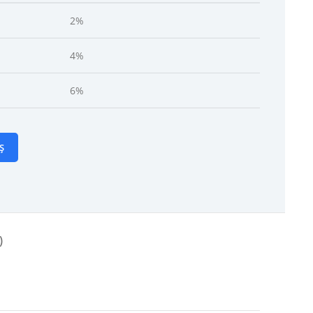
2%
4%
6%
Ș
)