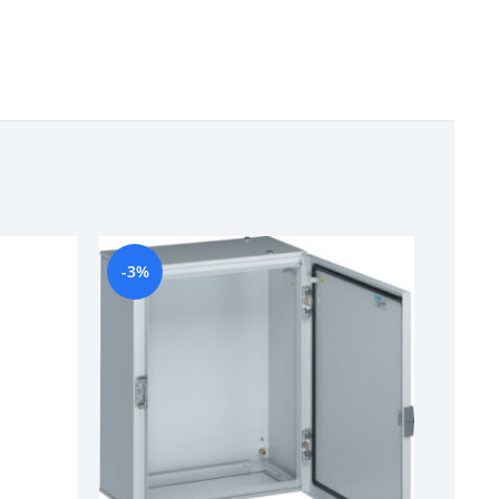
-3%
-22%