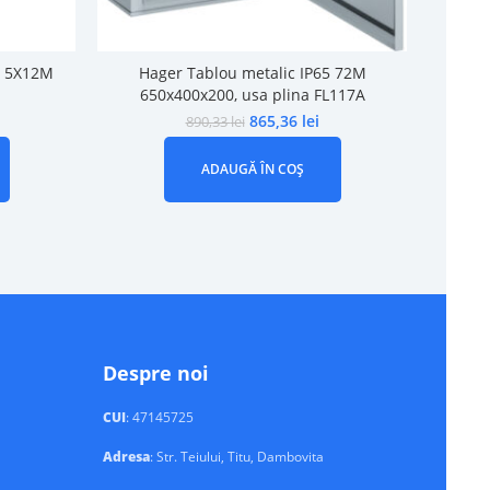
t, 5X12M
Hager Tablou metalic IP65 72M
Tablou
650x400x200, usa plina FL117A
pli
865,36
lei
890,33
lei
ADAUGĂ ÎN COȘ
Despre noi
CUI
: 47145725
Adresa
: Str. Teiului, Titu, Dambovita