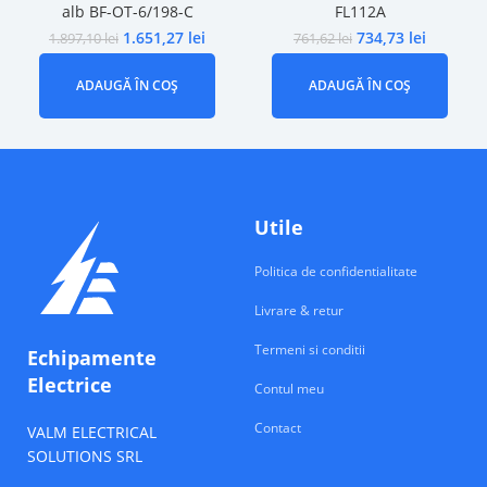
alb BF-OT-6/198-C
FL112A
1.651,27
lei
734,73
lei
1.897,10
lei
761,62
lei
ADAUGĂ ÎN COȘ
ADAUGĂ ÎN COȘ
Utile
Politica de confidentialitate
Livrare & retur
Termeni si conditii
Echipamente
Electrice
Contul meu
Contact
VALM ELECTRICAL
SOLUTIONS SRL