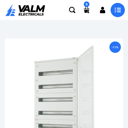
0
-11%