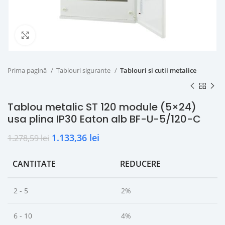
Click to enlarge
Prima pagină
Tablouri sigurante
Tablouri si cutii metalice
Tablou metalic ST 120 module (5×24)
usa plina IP30 Eaton alb BF-U-5/120-C
1.133,36
lei
1.278,59
lei
CANTITATE
REDUCERE
2 - 5
2%
6 - 10
4%