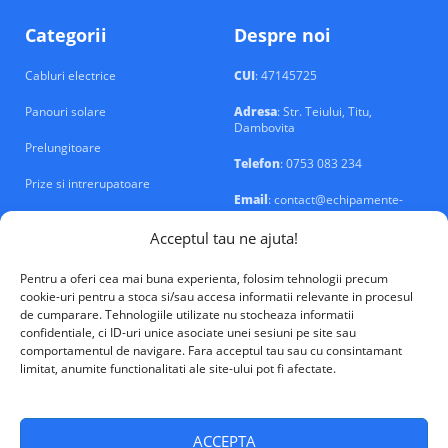
Categorii
Despre noi
Cabluri electrice
CUI
: 47145725
Panouri solare
Adresa
: Str. Teiului, Titu,
Dambovita
Prelungitoare
Telefon
: 0753 083 234
Prize si intrerupatoare
Email
: contact@echipamente-
electrice.ro
Sigurante si tablouri
Acceptul tau ne ajuta!
Pentru a oferi cea mai buna experienta, folosim tehnologii precum
cookie-uri pentru a stoca si/sau accesa informatii relevante in procesul
de cumparare. Tehnologiile utilizate nu stocheaza informatii
confidentiale, ci ID-uri unice asociate unei sesiuni pe site sau
VALM Electrical Solutions © 2026
comportamentul de navigare. Fara acceptul tau sau cu consintamant
limitat, anumite functionalitati ale site-ului pot fi afectate.
ACCEPTA