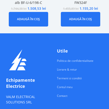
alb BF-U-6/198-C
FW324F
1.508,53
lei
1.155,20
lei
1.744,38
lei
1.455,89
lei
ADAUGĂ ÎN COȘ
ADAUGĂ ÎN COȘ
Utile
Politica de confidentialitate
Livrare & retur
Termeni si conditii
Echipamente
Electrice
Contul meu
Contact
VALM ELECTRICAL
SOLUTIONS SRL