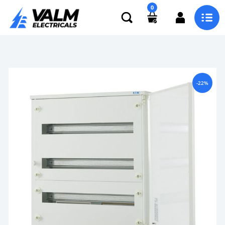
0
-22%