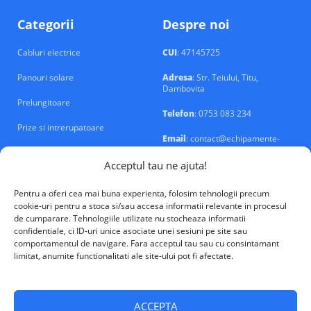
Categorii
Despre noi
Cabluri electrice
CUI
: 47145725
Panouri solare
Adresa
: Str. Teiului, Titu,
Dambovita
Prelungitoare
Telefon
: 0753 083 234
Prize si intrerupatoare
Email
: contact@echipamente-
electrice.ro
Sigurante si tablouri
Acceptul tau ne ajuta!
Pentru a oferi cea mai buna experienta, folosim tehnologii precum
cookie-uri pentru a stoca si/sau accesa informatii relevante in procesul
de cumparare. Tehnologiile utilizate nu stocheaza informatii
confidentiale, ci ID-uri unice asociate unei sesiuni pe site sau
VALM Electrical Solutions © 2026
comportamentul de navigare. Fara acceptul tau sau cu consintamant
limitat, anumite functionalitati ale site-ului pot fi afectate.
ACCEPTA