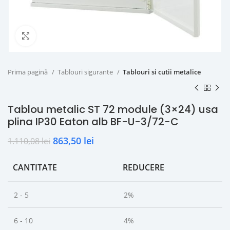
Click to enlarge
Prima pagină
Tablouri sigurante
Tablouri si cutii metalice
Tablou metalic ST 72 module (3×24) usa
plina IP30 Eaton alb BF-U-3/72-C
863,50
lei
1.110,08
lei
CANTITATE
REDUCERE
2 - 5
2%
6 - 10
4%