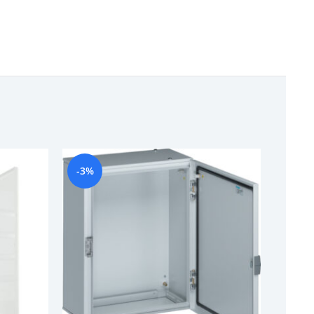
-3%
-19%