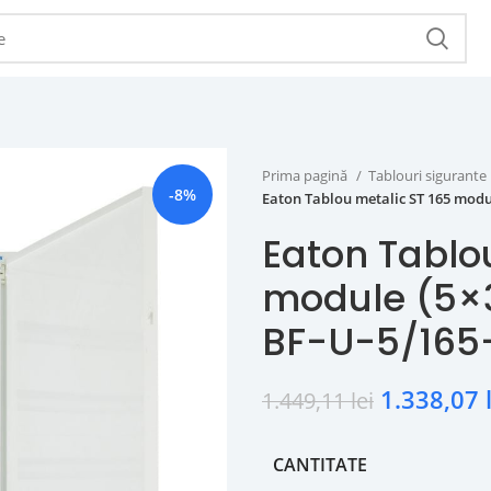
Prima pagină
Tablouri sigurante
-8%
Eaton Tablou metalic ST 165 modul
Eaton Tablo
module (5×3
BF-U-5/165
1.338,07
1.449,11
lei
CANTITATE