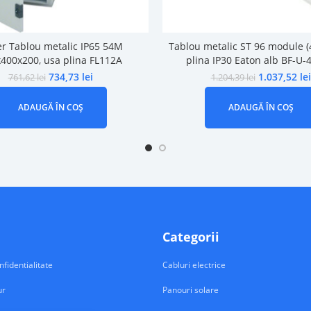
r Tablou metalic IP65 54M
Tablou metalic ST 96 module (
400x200, usa plina FL112A
plina IP30 Eaton alb BF-U-
734,73
lei
1.037,52
lei
761,62
lei
1.204,39
lei
ADAUGĂ ÎN COȘ
ADAUGĂ ÎN COȘ
Categorii
nfidentialitate
Cabluri electrice
ur
Panouri solare