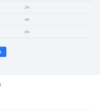
2%
4%
6%
Ș
)