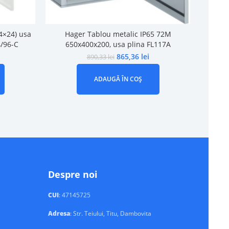
4×24) usa
Hager Tablou metalic IP65 72M
Tablou
4/96-C
650x400x200, usa plina FL117A
pli
865,36
lei
890,33
lei
ADAUGĂ ÎN COȘ
Despre noi
CUI
: 47145725
Adresa
: Str. Teiului, Titu, Dambovita