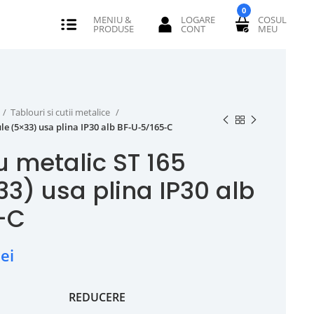
0
Tablouri si cutii metalice
e (5×33) usa plina IP30 alb BF-U-5/165-C
u metalic ST 165
3) usa plina IP30 alb
-C
lei
REDUCERE