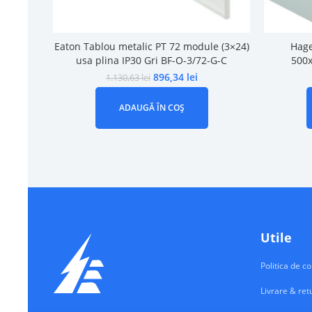
Eaton Tablou metalic PT 72 module (3×24)
Hage
usa plina IP30 Gri BF-O-3/72-G-C
500x
896,34
lei
1.130,63
lei
ADAUGĂ ÎN COȘ
Utile
Politica de co
Livrare & ret