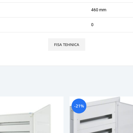
460 mm
0
FISA TEHNICA
-21%