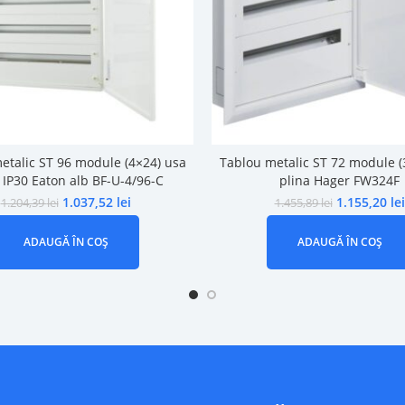
etalic ST 96 module (4×24) usa
Tablou metalic ST 72 module (
 IP30 Eaton alb BF-U-4/96-C
plina Hager FW324F
1.037,52
lei
1.155,20
lei
1.204,39
lei
1.455,89
lei
ADAUGĂ ÎN COȘ
ADAUGĂ ÎN COȘ