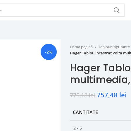
Prima pagină
Tablouri sigurante
-2%
Hager Tablou incastrat Volta mu
Hager Tablo
multimedia
757,48
lei
775,18
lei
CANTITATE
2 - 5