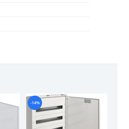
-14%
-11%