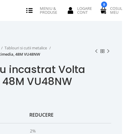
0
Tablouri si cutii metalice
ltimedia, 48M VU48NW
u incastrat Volta
, 48M VU48NW
REDUCERE
2%