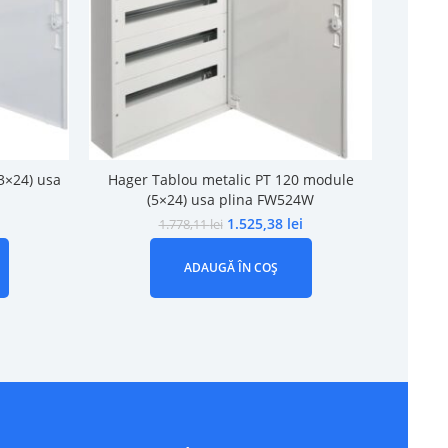
3×24) usa
Hager Tablou metalic PT 120 module
Tablou 
(5×24) usa plina FW524W
pli
1.525,38
lei
1.778,11
lei
ADAUGĂ ÎN COȘ