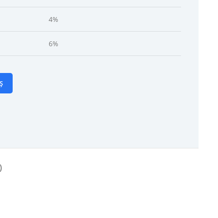
4%
6%
Ș
)