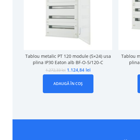
Tablou metalic PT 120 module (5×24) usa
Tablou m
plina IP30 Eaton alb BF-O-5/120-C
plina
1.124,84
lei
1.272,33
lei
ADAUGĂ ÎN COȘ