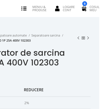
0
erupatoare automate
Separatoare sarcina
0 1P 25A 400V 102303
ator de sarcina
5A 400V 102303
REDUCERE
2%