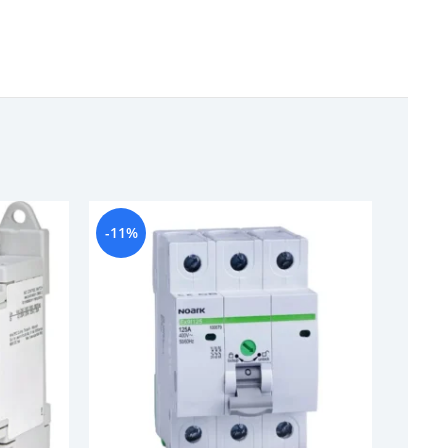
-11%
-13%