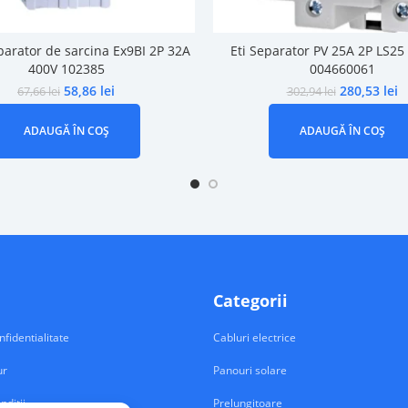
arator de sarcina Ex9BI 2P 32A
Eti Separator PV 25A 2P LS2
400V 102385
004660061
58,86
lei
280,53
lei
67,66
lei
302,94
lei
ADAUGĂ ÎN COȘ
ADAUGĂ ÎN COȘ
Categorii
nfidentialitate
Cabluri electrice
ur
Panouri solare
nditii
Prelungitoare