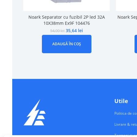
Noark Separator cu fuzibil 2P led 32A
Noark Sep
10X38mm Ex9F 104476
35,64
lei
54,00
lei
ADAUGĂ ÎN COȘ
Utile
Politica de co
Livrare & ret
Termeni si co