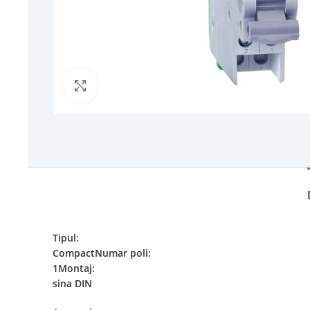
Click to enlarge
Tipul:
CompactNumar poli:
1Montaj:
sina DIN