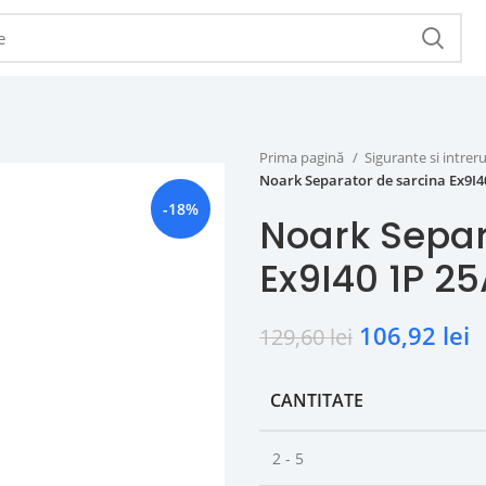
Prima pagină
Sigurante si intr
Noark Separator de sarcina Ex9I4
-18%
Noark Separ
Ex9I40 1P 2
106,92
lei
129,60
lei
CANTITATE
2 - 5