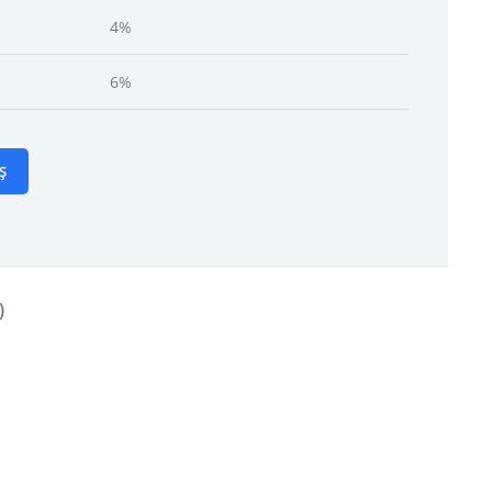
4%
6%
Ș
)