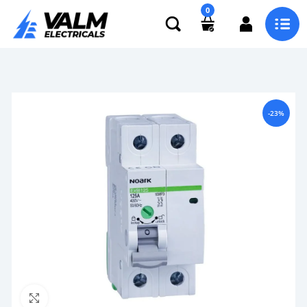
0
-23%
Click to enlarge