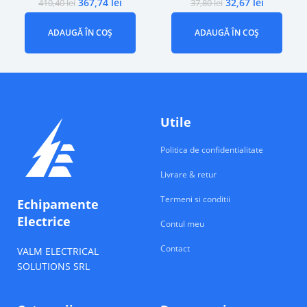
367,74
lei
32,67
lei
410,40
lei
37,80
lei
ADAUGĂ ÎN COȘ
ADAUGĂ ÎN COȘ
Utile
Politica de confidentialitate
Livrare & retur
Termeni si conditii
Echipamente
Electrice
Contul meu
Contact
VALM ELECTRICAL
SOLUTIONS SRL