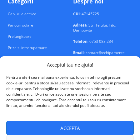
Categorii
Despre noi
Cabluri electrice
CUI
: 47145725
Panouri solare
Adresa
: Str. Teiului, Titu,
Dambovita
Prelungitoare
Telefon
: 0753 083 234
Prize si intrerupatoare
Email
: contact@echipamente-
electrice.ro
Sigurante si tablouri
Acceptul tau ne ajuta!
Pentru a oferi cea mai buna experienta, folosim tehnologii precum
cookie-uri pentru a stoca si/sau accesa informatii relevante in procesul
de cumparare. Tehnologiile utilizate nu stocheaza informatii
confidentiale, ci ID-uri unice asociate unei sesiuni pe site sau
VALM Electrical Solutions © 2026
comportamentul de navigare. Fara acceptul tau sau cu consintamant
limitat, anumite functionalitati ale site-ului pot fi afectate.
ACCEPTA