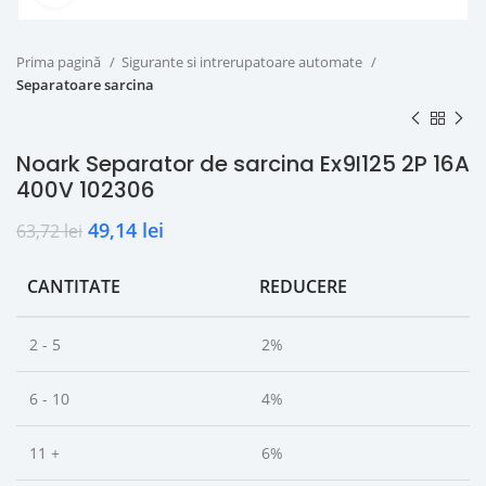
Prima pagină
Sigurante si intrerupatoare automate
Separatoare sarcina
Noark Separator de sarcina Ex9I125 2P 16A
400V 102306
49,14
lei
63,72
lei
CANTITATE
REDUCERE
2 - 5
2%
6 - 10
4%
11 +
6%