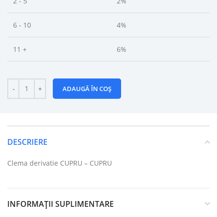
2 - 5
2%
6 - 10
4%
11 +
6%
ADAUGĂ ÎN COȘ
DESCRIERE
Clema derivatie CUPRU – CUPRU
INFORMAȚII SUPLIMENTARE