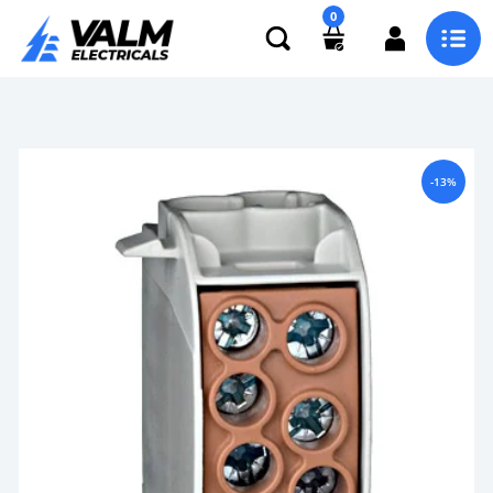
0
-13%