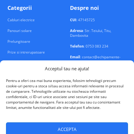
Categorii
Despre noi
Cabluri electrice
CUI
: 47145725
Panouri solare
Adresa
: Str. Teiului, Titu,
Dambovita
Prelungitoare
Telefon
: 0753 083 234
Prize si intrerupatoare
Email
: contact@echipamente-
electrice.ro
Sigurante si tablouri
Acceptul tau ne ajuta!
Pentru a oferi cea mai buna experienta, folosim tehnologii precum
cookie-uri pentru a stoca si/sau accesa informatii relevante in procesul
de cumparare. Tehnologiile utilizate nu stocheaza informatii
confidentiale, ci ID-uri unice asociate unei sesiuni pe site sau
VALM Electrical Solutions © 2026
comportamentul de navigare. Fara acceptul tau sau cu consintamant
limitat, anumite functionalitati ale site-ului pot fi afectate.
ACCEPTA