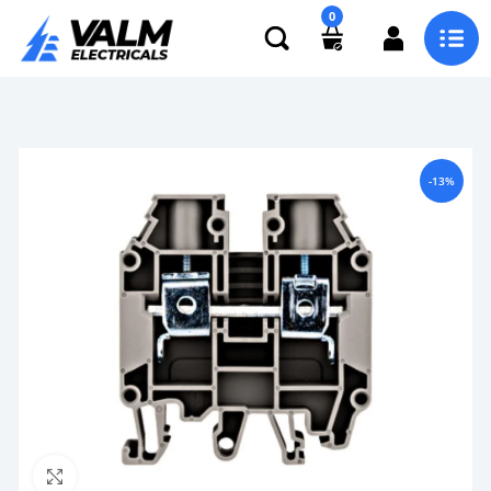
0
-13%
Click to enlarge