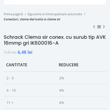
Prima pagină
Sigurante si intrerupatoare automate
Conectori, cleme derivatie si cleme sir
Schrack Clema sir conex. cu surub tip AVK
16mmp gri IK600016-A
6,48
lei
7,45
lei
CANTITATE
REDUCERE
2 - 5
2%
6 - 10
4%
11 +
6%