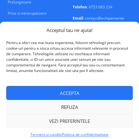
Prelungitoare
Telefon
: 0753 083 234
Prize si intrerupatoare
Email
: contact@echipamente-
electrice.ro
Sigurante si tablouri
Acceptul tau ne ajuta!
Pentru a oferi cea mai buna experienta, folosim tehnologii precum
cookie-uri pentru a stoca si/sau accesa informatii relevante in procesul
de cumparare. Tehnologiile utilizate nu stocheaza informatii
confidentiale, ci ID-uri unice asociate unei sesiuni pe site sau
VALM Electrical Solutions © 2026
comportamentul de navigare. Fara acceptul tau sau cu consintamant
limitat, anumite functionalitati ale site-ului pot fi afectate.
ACCEPTA
REFUZA
VEZI PREFERINTELE
Termeni si conditii
Politica de confidentialitate