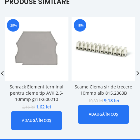
PRODUSE SIMILARE
-25%
-15%
Schrack Element terminal
Scame Clema sir de trecere
pentru cleme tip AVK 2.5-
10mmp alb 815.2363B
10mmp gri IK600210
9,18
lei
10,80
lei
1,62
lei
2,16
lei
ADAUGĂ ÎN COȘ
ADAUGĂ ÎN COȘ