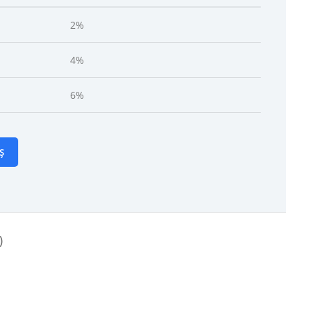
2%
4%
6%
Ș
)