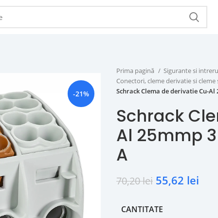
Prima pagină
Sigurante si intr
Conectori, cleme derivatie si cleme 
Schrack Clema de derivatie Cu-Al
-21%
Schrack Cle
Al 25mmp 3 
A
55,62
lei
70,20
lei
CANTITATE