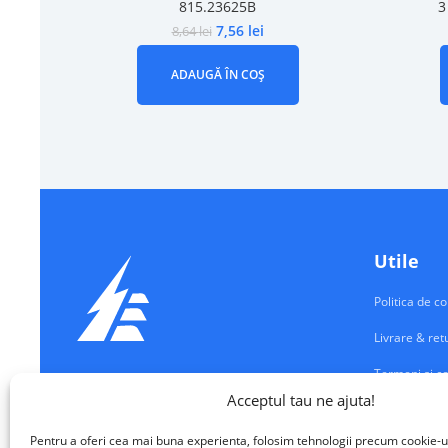
815.23625B
3
7,56
lei
8,64
lei
ADAUGĂ ÎN COȘ
Utile
Politica de co
Livrare & ret
Termeni si co
Echipamente Electrice
Acceptul tau ne ajuta!
Contul meu
VALM ELECTRICAL SOLUTIONS SRL
Pentru a oferi cea mai buna experienta, folosim tehnologii precum cookie-u
Contact