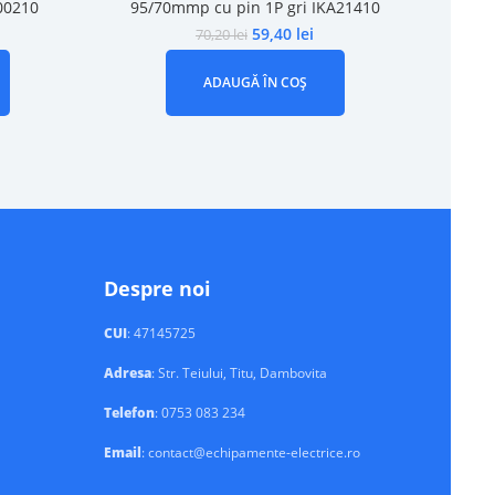
00210
95/70mmp cu pin 1P gri IKA21410
59,40
lei
70,20
lei
ADAUGĂ ÎN COȘ
Despre noi
CUI
: 47145725
Adresa
: Str. Teiului, Titu, Dambovita
Telefon
: 0753 083 234
Email
: contact@echipamente-electrice.ro