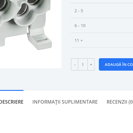
2 - 5
6 - 10
11 +
ADAUGĂ ÎN CO
DESCRIERE
INFORMAȚII SUPLIMENTARE
RECENZII (0