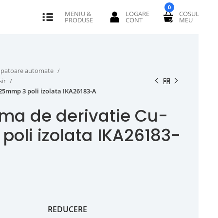
0
erupatoare automate
sir
 25mmp 3 poli izolata IKA26183-A
ma de derivatie Cu-
poli izolata IKA26183-
REDUCERE