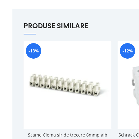
PRODUSE SIMILARE
-13%
-12%
Scame Clema sir de trecere 6mmp alb
Schrack C