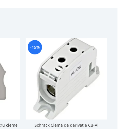
-15%
-13%
tru cleme
Schrack Clema de derivatie Cu-Al
Schrack 