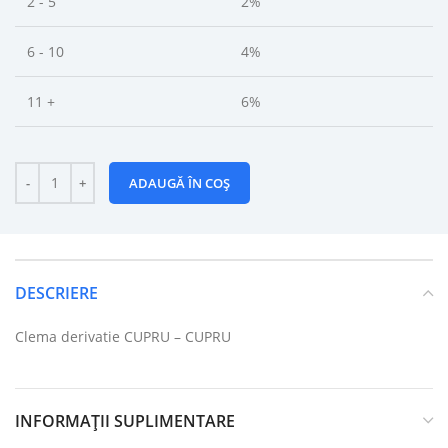
2 - 5
2%
6 - 10
4%
11 +
6%
ADAUGĂ ÎN COȘ
DESCRIERE
Clema derivatie CUPRU – CUPRU
INFORMAȚII SUPLIMENTARE