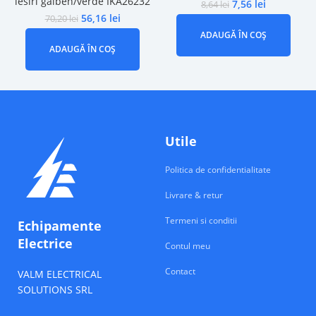
iesiri galben/verde IKA26232
7,56
lei
8,64
lei
56,16
lei
70,20
lei
ADAUGĂ ÎN COȘ
ADAUGĂ ÎN COȘ
Utile
Politica de confidentialitate
Livrare & retur
Termeni si conditii
Echipamente
Electrice
Contul meu
Contact
VALM ELECTRICAL
SOLUTIONS SRL