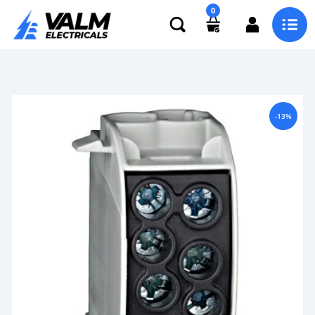
0
-13%