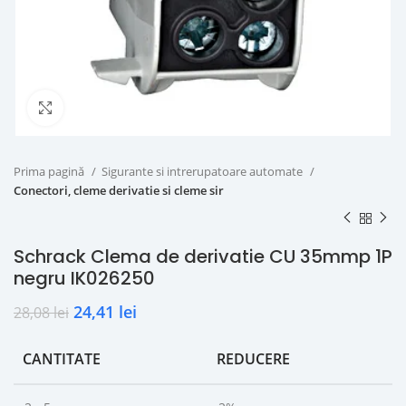
Click to enlarge
Prima pagină
Sigurante si intrerupatoare automate
Conectori, cleme derivatie si cleme sir
Schrack Clema de derivatie CU 35mmp 1P
negru IK026250
24,41
lei
28,08
lei
CANTITATE
REDUCERE