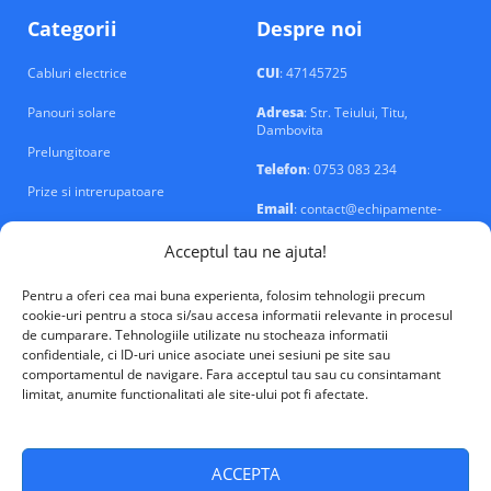
Categorii
Despre noi
Cabluri electrice
CUI
: 47145725
Panouri solare
Adresa
: Str. Teiului, Titu,
Dambovita
Prelungitoare
Telefon
: 0753 083 234
Prize si intrerupatoare
Email
: contact@echipamente-
electrice.ro
Sigurante si tablouri
Acceptul tau ne ajuta!
Pentru a oferi cea mai buna experienta, folosim tehnologii precum
cookie-uri pentru a stoca si/sau accesa informatii relevante in procesul
de cumparare. Tehnologiile utilizate nu stocheaza informatii
confidentiale, ci ID-uri unice asociate unei sesiuni pe site sau
VALM Electrical Solutions © 2026
comportamentul de navigare. Fara acceptul tau sau cu consintamant
limitat, anumite functionalitati ale site-ului pot fi afectate.
ACCEPTA