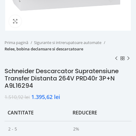
Click to enlarge
Prima pagină
Sigurante si intrerupatoare automate
Relee, bobina declansare si descarcatoare
Schneider Descarcator Supratensiune
Transfer Distanta 264V PRD40r 3P+N
A9L16294
1.395,62
lei
1.510,92
lei
CANTITATE
REDUCERE
2 - 5
2%