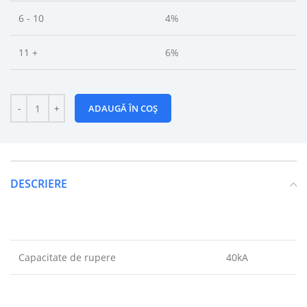
6 - 10
4%
11 +
6%
ADAUGĂ ÎN COȘ
DESCRIERE
Capacitate de rupere
40kA