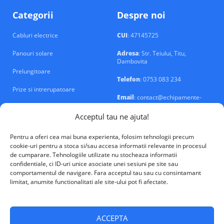
Categorii
Despre noi
Cabluri electrice
CUI
: 47145725
Panouri solare
Adresa
: Str. Teiului, Titu,
Dambovita
Prelungitoare
Telefon
: 0753 083 234
Prize si intrerupatoare
Email
: contact@echipamente-
electrice.ro
Sigurante si tablouri
Acceptul tau ne ajuta!
Pentru a oferi cea mai buna experienta, folosim tehnologii precum
cookie-uri pentru a stoca si/sau accesa informatii relevante in procesul
de cumparare. Tehnologiile utilizate nu stocheaza informatii
confidentiale, ci ID-uri unice asociate unei sesiuni pe site sau
VALM Electrical Solutions © 2026
comportamentul de navigare. Fara acceptul tau sau cu consintamant
limitat, anumite functionalitati ale site-ului pot fi afectate.
ACCEPTA