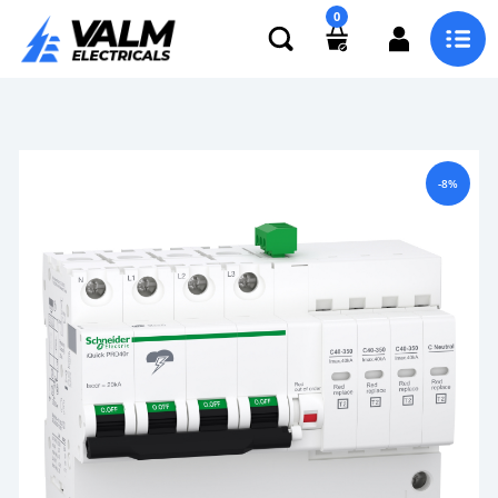
0
-8%